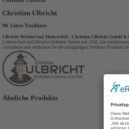
Christian Ulbricht
Christian Ulbricht
90 Jahre Tradition
Ulbricht Wichtel und Miniwichtel - Christian Ulbricht GmbH & 
Leidenschaft und Detailverliebtheit, bereits seit 1928. Die tradition
verzaubern und entdecken Sie die einzigartigen Seiffener Produkte de
Ähnliche Produkte