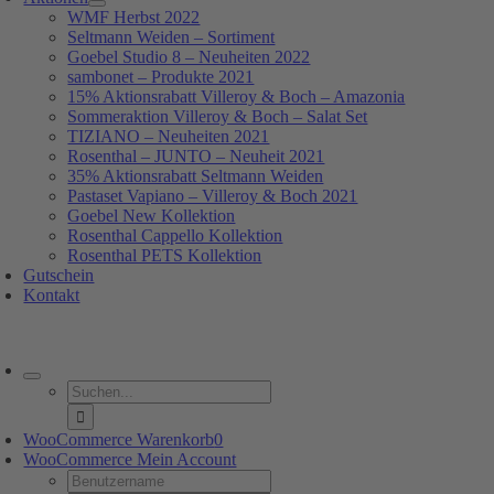
WMF Herbst 2022
Seltmann Weiden – Sortiment
Goebel Studio 8 – Neuheiten 2022
sambonet – Produkte 2021
15% Aktionsrabatt Villeroy & Boch – Amazonia
Sommeraktion Villeroy & Boch – Salat Set
TIZIANO – Neuheiten 2021
Rosenthal – JUNTO – Neuheit 2021
35% Aktionsrabatt Seltmann Weiden
Pastaset Vapiano – Villeroy & Boch 2021
Goebel New Kollektion
Rosenthal Cappello Kollektion
Rosenthal PETS Kollektion
Gutschein
Kontakt
oggle
avigation
Suche
nach:
WooCommerce Warenkorb
0
WooCommerce Mein Account
Username: