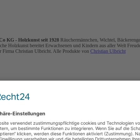
Co KG - Holzkunst seit 1928
Räuchermännchen, Wichtel, Bäckerengel, N
sreiche Holzkunst bereitet Erwachsenen und Kindern aus aller Welt Freud
r Firma Christian Ulbricht. Alle Produkte von
Christian Ulbricht