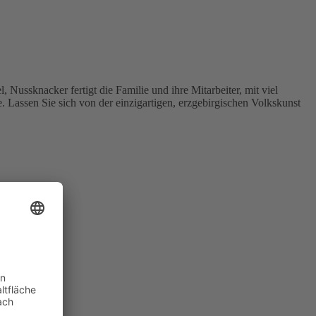
ussknacker fertigt die Familie und ihre Mitarbeiter, mit viel
e. Lassen Sie sich von der einzigartigen, erzgebirgischen Volkskunst