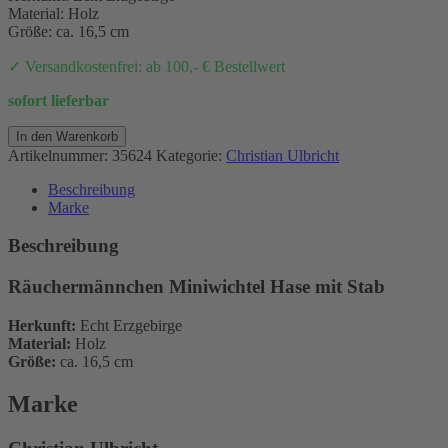
Material: Holz
Größe: ca. 16,5 cm
✓ Versandkostenfrei: ab 100,- € Bestellwert
sofort lieferbar
Räuchermännchen
In den Warenkorb
Miniwichtel
Artikelnummer:
35624
Kategorie:
Christian Ulbricht
Hase
mit
Beschreibung
Stab
Marke
Menge
Beschreibung
Räuchermännchen Miniwichtel Hase mit Stab
Herkunft:
Echt Erzgebirge
Material:
Holz
Größe:
ca. 16,5 cm
Marke