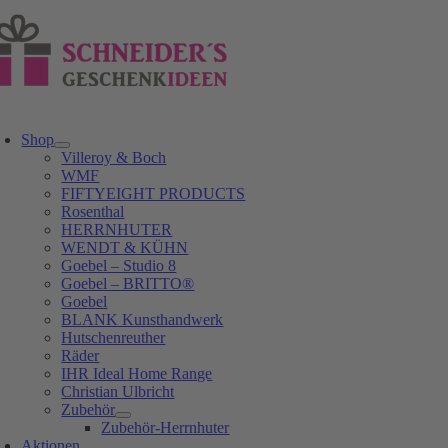
Zum
Inhalt
springen
oggle
avigation
Shop
Villeroy & Boch
WMF
FIFTYEIGHT PRODUCTS
Rosenthal
HERRNHUTER
WENDT & KÜHN
Goebel – Studio 8
Goebel – BRITTO®
Goebel
BLANK Kunsthandwerk
Hutschenreuther
Räder
IHR Ideal Home Range
Christian Ulbricht
Zubehör
Zubehör-Herrnhuter
Aktionen