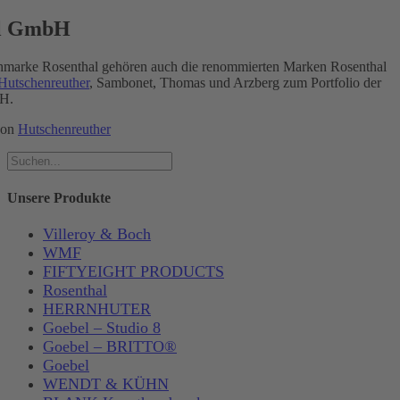
al GmbH
marke Rosenthal gehören auch die renommierten Marken Rosenthal
Hutschenreuther
, Sambonet, Thomas und Arzberg zum Portfolio der
H.
von
Hutschenreuther
Unsere Produkte
Villeroy & Boch
WMF
FIFTYEIGHT PRODUCTS
Rosenthal
HERRNHUTER
Goebel – Studio 8
Goebel – BRITTO®
Goebel
WENDT & KÜHN