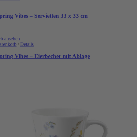
ring Vibes – Servietten 33 x 33 cm
b ansehen
arenkorb
/
Details
pring Vibes – Eierbecher mit Ablage