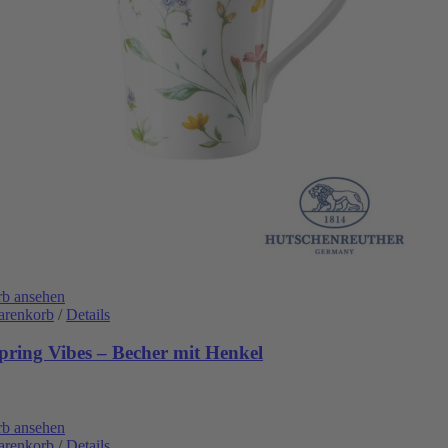
b ansehen
arenkorb
/
Details
pring Vibes – Becher mit Henkel
b ansehen
arenkorb
/
Details