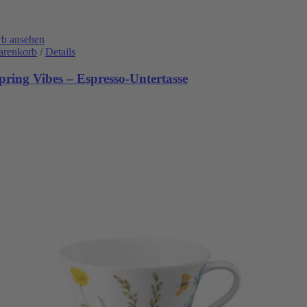
b ansehen
arenkorb
/
Details
ring Vibes – Espresso-Untertasse