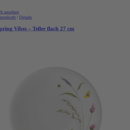
b ansehen
arenkorb
/
Details
ring Vibes – Teller flach 27 cm