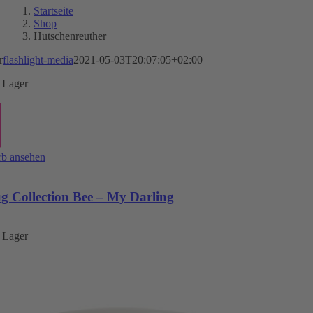
Startseite
Shop
Hutschenreuther
r
flashlight-media
2021-05-03T20:07:05+02:00
 Lager
b ansehen
 Collection Bee – My Darling
 Lager