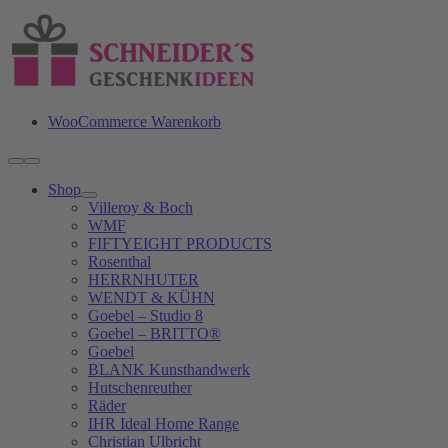
Zum
Inhalt
springen
WooCommerce Warenkorb
Toggle
Navigation
Shop
Villeroy & Boch
WMF
FIFTYEIGHT PRODUCTS
Rosenthal
HERRNHUTER
WENDT & KÜHN
Goebel – Studio 8
Goebel – BRITTO®
Goebel
BLANK Kunsthandwerk
Hutschenreuther
Räder
IHR Ideal Home Range
Christian Ulbricht