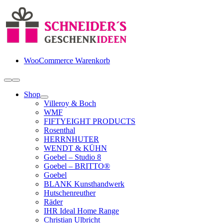
Zum
Inhalt
springen
WooCommerce Warenkorb
Toggle
Navigation
Shop
Villeroy & Boch
WMF
FIFTYEIGHT PRODUCTS
Rosenthal
HERRNHUTER
WENDT & KÜHN
Goebel – Studio 8
Goebel – BRITTO®
Goebel
BLANK Kunsthandwerk
Hutschenreuther
Räder
IHR Ideal Home Range
Christian Ulbricht