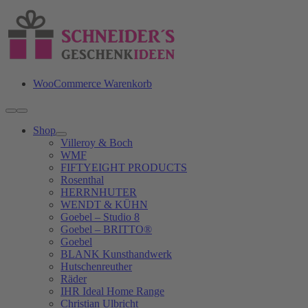
Zum
Inhalt
springen
WooCommerce Warenkorb
Toggle
Navigation
Shop
Villeroy & Boch
WMF
FIFTYEIGHT PRODUCTS
Rosenthal
HERRNHUTER
WENDT & KÜHN
Goebel – Studio 8
Goebel – BRITTO®
Goebel
BLANK Kunsthandwerk
Hutschenreuther
Räder
IHR Ideal Home Range
Christian Ulbricht