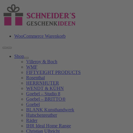
Zum
Inhalt
springen
WooCommerce Warenkorb
Toggle
Navigation
Shop
Villeroy & Boch
WMF
FIFTYEIGHT PRODUCTS
Rosenthal
HERRNHUTER
WENDT & KÜHN
Goebel – Studio 8
Goebel – BRITTO®
Goebel
BLANK Kunsthandwerk
Hutschenreuther
Räder
IHR Ideal Home Range
Christian Ulbricht