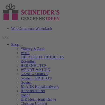
Zum
Inhalt
springen
WooCommerce Warenkorb
Toggle
Navigation
Shop
Villeroy & Boch
WMF
FIFTYEIGHT PRODUCTS
Rosenthal
HERRNHUTER
WENDT & KÜHN
Goebel – Studio 8
Goebel – BRITTO®
Goebel
BLANK Kunsthandwerk
Hutschenreuther
Räder
IHR Ideal Home Range
Christian Ulbricht