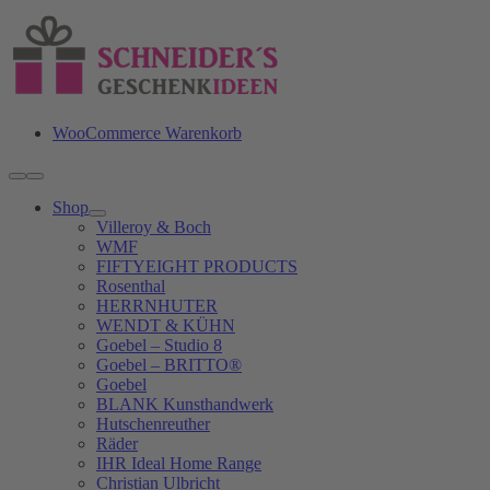
Zum
Inhalt
springen
WooCommerce Warenkorb
Toggle
Navigation
Shop
Villeroy & Boch
WMF
FIFTYEIGHT PRODUCTS
Rosenthal
HERRNHUTER
WENDT & KÜHN
Goebel – Studio 8
Goebel – BRITTO®
Goebel
BLANK Kunsthandwerk
Hutschenreuther
Räder
IHR Ideal Home Range
Christian Ulbricht