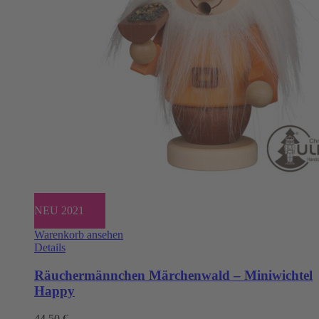
NEU 2021
Warenkorb ansehen
Details
Räuchermännchen Märchenwald – Miniwichtel
Happy
44,50
€