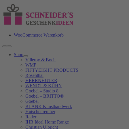
Zum
Inhalt
springen
WooCommerce Warenkorb
Toggle
Navigation
Shop
Villeroy & Boch
WMF
FIFTYEIGHT PRODUCTS
Rosenthal
HERRNHUTER
WENDT & KÜHN
Goebel – Studio 8
Goebel – BRITTO®
Goebel
BLANK Kunsthandwerk
Hutschenreuther
Räder
IHR Ideal Home Range
Christian Ulbricht