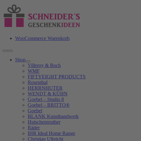
Zum
Inhalt
springen
WooCommerce Warenkorb
Toggle
Navigation
Shop
Villeroy & Boch
WMF
FIFTYEIGHT PRODUCTS
Rosenthal
HERRNHUTER
WENDT & KÜHN
Goebel – Studio 8
Goebel – BRITTO®
Goebel
BLANK Kunsthandwerk
Hutschenreuther
Räder
IHR Ideal Home Range
Christian Ulbricht