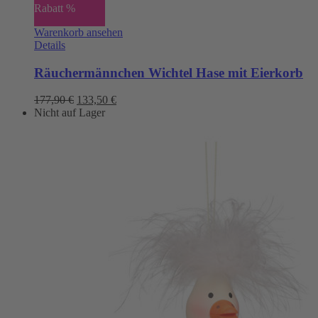
Rabatt %
Warenkorb ansehen
Details
Räuchermännchen Wichtel Hase mit Eierkorb
Ursprünglicher
Aktueller
177,90
€
133,50
€
Preis
Preis
Nicht auf Lager
war:
ist:
177,90 €
133,50 €.