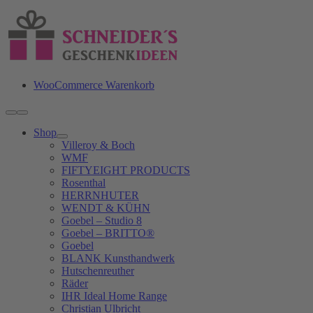
Zum
Inhalt
springen
WooCommerce Warenkorb
Toggle
Navigation
Shop
Villeroy & Boch
WMF
FIFTYEIGHT PRODUCTS
Rosenthal
HERRNHUTER
WENDT & KÜHN
Goebel – Studio 8
Goebel – BRITTO®
Goebel
BLANK Kunsthandwerk
Hutschenreuther
Räder
IHR Ideal Home Range
Christian Ulbricht