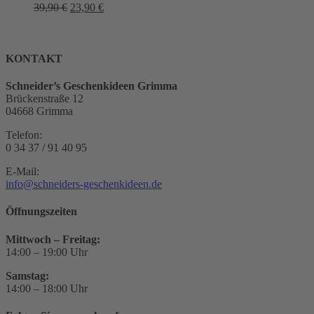
Ursprünglicher
Aktueller
39,90
€
23,90
€
Preis
Preis
war:
ist:
39,90 €
23,90 €.
KONTAKT
Schneider’s Geschenkideen Grimma
Brückenstraße 12
04668 Grimma
Telefon:
0 34 37 / 91 40 95
E-Mail:
info@schneiders-geschenkideen.de
Öffnungszeiten
Mittwoch – Freitag:
14:00 – 19:00 Uhr
Samstag:
14:00 – 18:00 Uhr