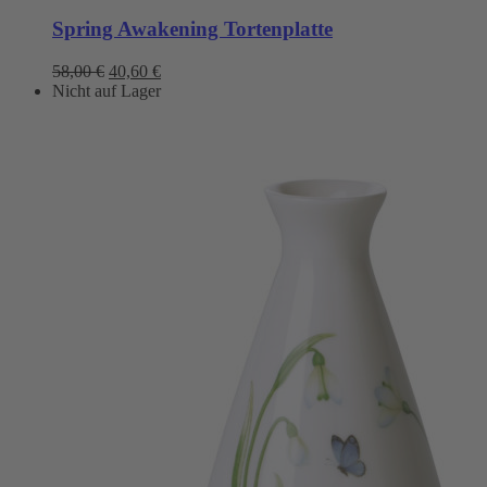
Spring Awakening Tortenplatte
Ursprünglicher
Aktueller
58,00
€
40,60
€
Preis
Preis
Nicht auf Lager
war:
ist:
58,00 €
40,60 €.