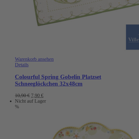
Warenkorb ansehen
Details
Colourful Spring Gobelin Platzset
Schneeglöckchen 32x48cm
Ursprünglicher
Aktueller
10,90
€
7,90
€
Preis
Preis
Nicht auf Lager
war:
ist:
%
10,90 €
7,90 €.