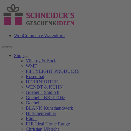
Zum
Inhalt
springen
WooCommerce Warenkorb
Toggle
Navigation
Shop
Villeroy & Boch
WMF
FIFTYEIGHT PRODUCTS
Rosenthal
HERRNHUTER
WENDT & KÜHN
Goebel – Studio 8
Goebel – BRITTO®
Goebel
BLANK Kunsthandwerk
Hutschenreuther
Räder
IHR Ideal Home Range
Christian Ulbricht