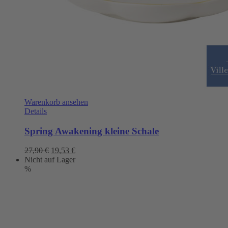
Warenkorb ansehen
Details
Spring Awakening kleine Schale
Ursprünglicher
Aktueller
27,90
€
19,53
€
Preis
Preis
Nicht auf Lager
war:
ist:
%
27,90 €
19,53 €.