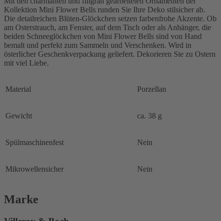
Mit den charmanten und filigran gearbeiteten Ornamenten der
Kollektion Mini Flower Bells runden Sie Ihre Deko stilsicher ab.
Die detailreichen Blüten-Glöckchen setzen farbenfrohe Akzente. Ob
am Osterstrauch, am Fenster, auf dem Tisch oder als Anhänger, die
beiden Schneeglöckchen von Mini Flower Bells sind von Hand
bemalt und perfekt zum Sammeln und Verschenken. Wird in
österlicher Geschenkverpackung geliefert. Dekorieren Sie zu Ostern
mit viel Liebe.
Material
Porzellan
Gewicht
ca. 38 g
Spülmaschinenfest
Nein
Mikrowellensicher
Nein
Marke