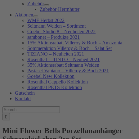
Zubehör
Zubehör-Herrnhuter
Aktionen
WMF Herbst 2022
Seltmann Weiden – Sortiment
Goebel Studio 8 – Neuheiten 2022
sambonet – Produkte 2021
15% Aktionsrabatt Villeroy & Boch – Amazonia
Sommeraktion Villeroy & Boch – Salat Set
TIZIANO – Neuheiten 2021
Rosenthal – JUNTO – Neuheit 2021
35% Aktionsrabatt Seltmann Weiden
Pastaset Vapiano – Villeroy & Boch 2021
Goebel New Kollektion
Rosenthal Cappello Kollektion
Rosenthal PETS Kollektion
Gutschein
Kontakt
Suche
nach:
Mini Flower Bells Porzellananhänger
Schneeglöckchen 2er-Set