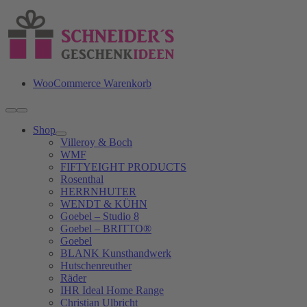
Zum
Inhalt
springen
WooCommerce Warenkorb
Toggle
Navigation
Shop
Villeroy & Boch
WMF
FIFTYEIGHT PRODUCTS
Rosenthal
HERRNHUTER
WENDT & KÜHN
Goebel – Studio 8
Goebel – BRITTO®
Goebel
BLANK Kunsthandwerk
Hutschenreuther
Räder
IHR Ideal Home Range
Christian Ulbricht