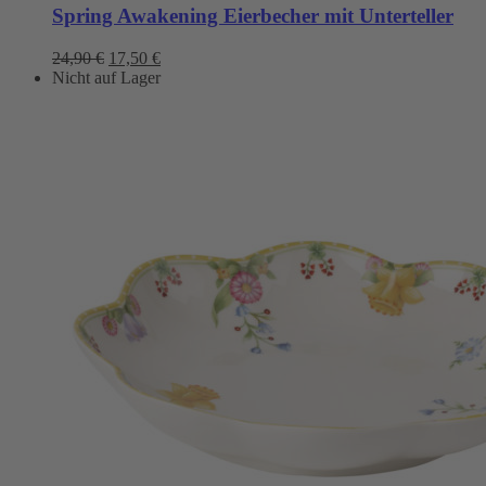
Spring Awakening Eierbecher mit Unterteller
Ursprünglicher
Aktueller
24,90
€
17,50
€
Preis
Preis
Nicht auf Lager
war:
ist:
24,90 €
17,50 €.