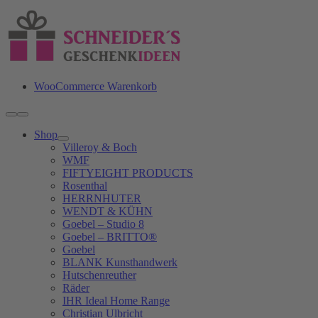
Zum
Inhalt
springen
WooCommerce Warenkorb
Toggle
Navigation
Shop
Villeroy & Boch
WMF
FIFTYEIGHT PRODUCTS
Rosenthal
HERRNHUTER
WENDT & KÜHN
Goebel – Studio 8
Goebel – BRITTO®
Goebel
BLANK Kunsthandwerk
Hutschenreuther
Räder
IHR Ideal Home Range
Christian Ulbricht