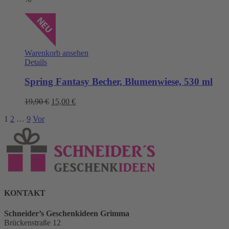
Warenkorb ansehen
Details
Spring Fantasy Becher, Blumenwiese, 530 ml
Ursprünglicher
Aktueller
19,90
€
15,00
€
Preis
Preis
1
2
…
9
Vor
war:
ist:
19,90 €
15,00 €.
KONTAKT
Schneider’s Geschenkideen Grimma
Brückenstraße 12