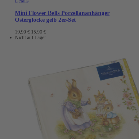
Details
Mini Flower Bells Porzellananhänger
Osterglocke gelb 2er-Set
Ursprünglicher
Aktueller
19,90
€
15,90
€
Preis
Preis
Nicht auf Lager
war:
ist:
19,90 €
15,90 €.