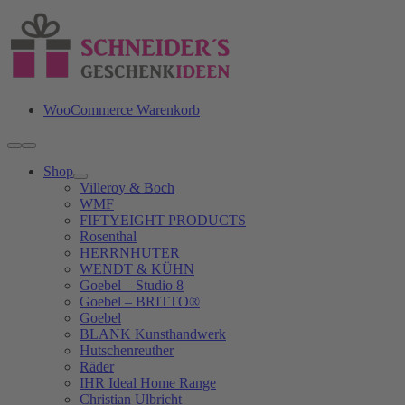
Zum
Inhalt
springen
WooCommerce Warenkorb
Toggle
Navigation
Shop
Villeroy & Boch
WMF
FIFTYEIGHT PRODUCTS
Rosenthal
HERRNHUTER
WENDT & KÜHN
Goebel – Studio 8
Goebel – BRITTO®
Goebel
BLANK Kunsthandwerk
Hutschenreuther
Räder
IHR Ideal Home Range
Christian Ulbricht