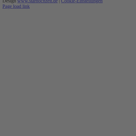
Design
www.starhochzeit.de
|
Cookie-Einstellungen
Page load link
Nach
oben