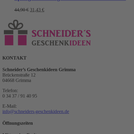
Ursprünglicher
Aktueller
44,90
€
31,43
€
Preis
Preis
war:
ist:
44,90 €
31,43 €.
KONTAKT
Schneider’s Geschenkideen Grimma
Brückenstraße 12
04668 Grimma
Telefon:
0 34 37 / 91 40 95
E-Mail:
info@schneiders-geschenkideen.de
Öffnungszeiten