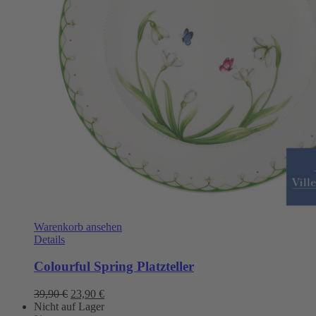
Warenkorb ansehen
Details
Colourful Spring Platzteller
Ursprünglicher
Aktueller
39,90
€
23,90
€
Preis
Preis
Nicht auf Lager