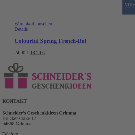
Warenkorb ansehen
Details
Colourful Spring French-Bol
Ursprünglicher
Aktueller
24,90
€
18,50
€
Preis
Preis
war:
ist:
24,90 €
18,50 €.
KONTAKT
Schneider’s Geschenkideen Grimma
Brückenstraße 12
04668 Grimma
Telefon: