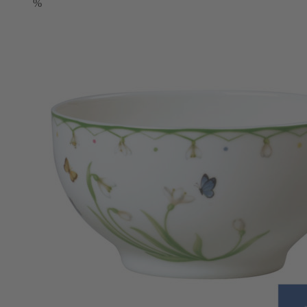
war:
ist:
%
39,90 €
23,90 €.