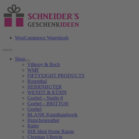
Zum
Inhalt
springen
WooCommerce Warenkorb
Toggle
Navigation
Shop
Villeroy & Boch
WMF
FIFTYEIGHT PRODUCTS
Rosenthal
HERRNHUTER
WENDT & KÜHN
Goebel – Studio 8
Goebel – BRITTO®
Goebel
BLANK Kunsthandwerk
Hutschenreuther
Räder
IHR Ideal Home Range
Christian Ulbricht