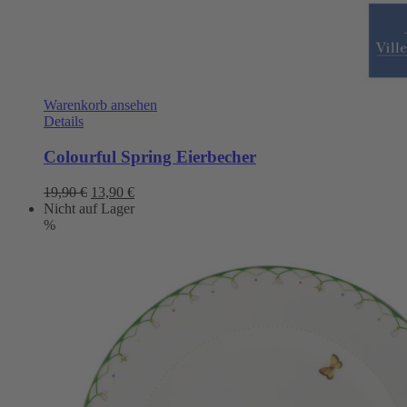
Warenkorb ansehen
Details
Colourful Spring Eierbecher
Ursprünglicher
Aktueller
19,90
€
13,90
€
Preis
Preis
Nicht auf Lager
war:
ist:
%
19,90 €
13,90 €.