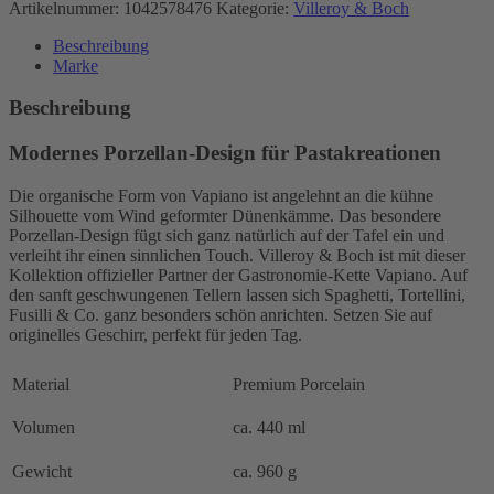
2er-
Artikelnummer:
1042578476
Kategorie:
Villeroy & Boch
Set
im
Beschreibung
Geschenkkarton
Marke
Menge
Beschreibung
Modernes Porzellan-Design für Pastakreationen
Die organische Form von Vapiano ist angelehnt an die kühne
Silhouette vom Wind geformter Dünenkämme. Das besondere
Porzellan-Design fügt sich ganz natürlich auf der Tafel ein und
verleiht ihr einen sinnlichen Touch. Villeroy & Boch ist mit dieser
Kollektion offizieller Partner der Gastronomie-Kette Vapiano. Auf
den sanft geschwungenen Tellern lassen sich Spaghetti, Tortellini,
Fusilli & Co. ganz besonders schön anrichten. Setzen Sie auf
originelles Geschirr, perfekt für jeden Tag.
Material
Premium Porcelain
Volumen
ca. 440 ml
Gewicht
ca. 960 g