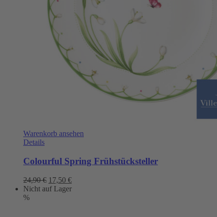
Warenkorb ansehen
Details
Colourful Spring Frühstücksteller
Ursprünglicher
Aktueller
24,90
€
17,50
€
Preis
Preis
Nicht auf Lager
war:
ist:
%
24,90 €
17,50 €.