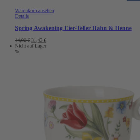
Warenkorb ansehen
Details
Spring Awakening Eier-Teller Hahn & Henne
Ursprünglicher
Aktueller
44,90
€
31,43
€
Preis
Preis
Nicht auf Lager
war:
ist:
%
44,90 €
31,43 €.