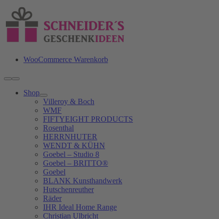
Zum
Inhalt
springen
WooCommerce Warenkorb
Toggle
Navigation
Shop
Villeroy & Boch
WMF
FIFTYEIGHT PRODUCTS
Rosenthal
HERRNHUTER
WENDT & KÜHN
Goebel – Studio 8
Goebel – BRITTO®
Goebel
BLANK Kunsthandwerk
Hutschenreuther
Räder
IHR Ideal Home Range
Christian Ulbricht