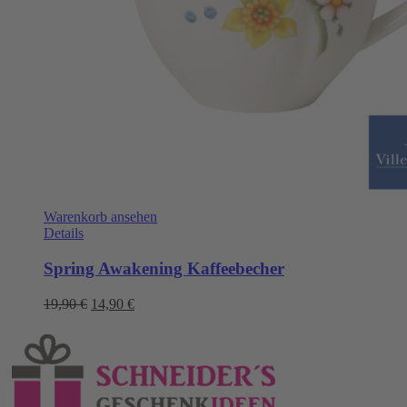
Warenkorb ansehen
Details
Spring Awakening Kaffeebecher
Ursprünglicher
Aktueller
19,90
€
14,90
€
Preis
Preis
war:
ist:
19,90 €
14,90 €.