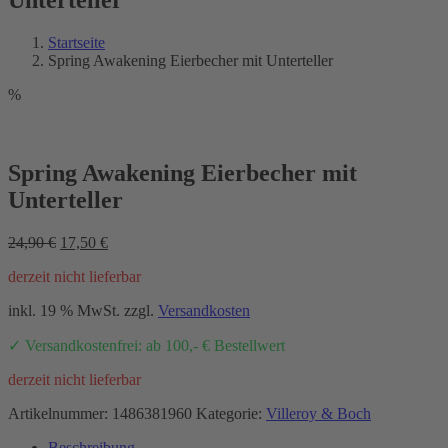
Startseite
Spring Awakening Eierbecher mit Unterteller
%
Spring Awakening Eierbecher mit
Unterteller
Ursprünglicher
Aktueller
24,90
€
17,50
€
Preis
Preis
derzeit nicht lieferbar
war:
ist:
24,90 €
17,50 €.
inkl. 19 % MwSt.
zzgl.
Versandkosten
✓ Versandkostenfrei: ab 100,- € Bestellwert
derzeit nicht lieferbar
Artikelnummer:
1486381960
Kategorie:
Villeroy & Boch
Beschreibung