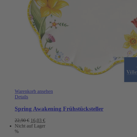
Warenkorb ansehen
Details
Spring Awakening Frühstücksteller
Ursprünglicher
Aktueller
22,90
€
16,03
€
Preis
Preis
Nicht auf Lager
war:
ist:
%
22,90 €
16,03 €.