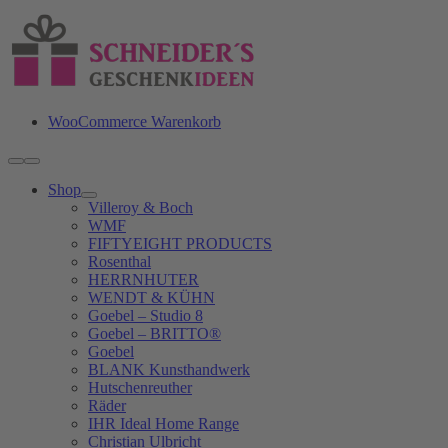
Zum
Inhalt
springen
WooCommerce Warenkorb
Toggle
Navigation
Shop
Villeroy & Boch
WMF
FIFTYEIGHT PRODUCTS
Rosenthal
HERRNHUTER
WENDT & KÜHN
Goebel – Studio 8
Goebel – BRITTO®
Goebel
BLANK Kunsthandwerk
Hutschenreuther
Räder
IHR Ideal Home Range
Christian Ulbricht