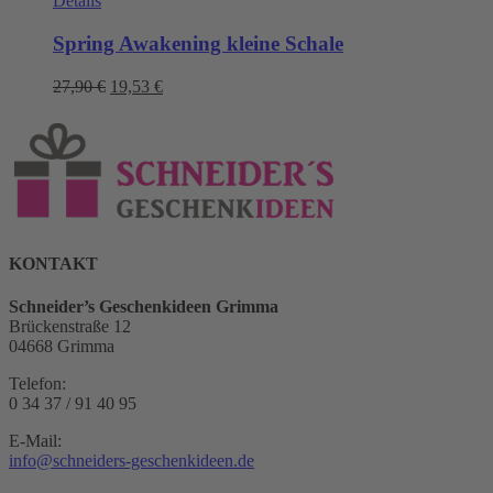
Details
Spring Awakening kleine Schale
Ursprünglicher
Aktueller
27,90
€
19,53
€
Preis
Preis
war:
ist:
27,90 €
19,53 €.
KONTAKT
Schneider’s Geschenkideen Grimma
Brückenstraße 12
04668 Grimma
Telefon:
0 34 37 / 91 40 95
E-Mail:
info@schneiders-geschenkideen.de