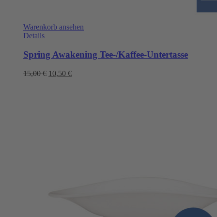
Warenkorb ansehen
Details
Spring Awakening Tee-/Kaffee-Untertasse
Ursprünglicher
Aktueller
15,00
€
10,50
€
Preis
Preis
war:
ist:
15,00 €
10,50 €.