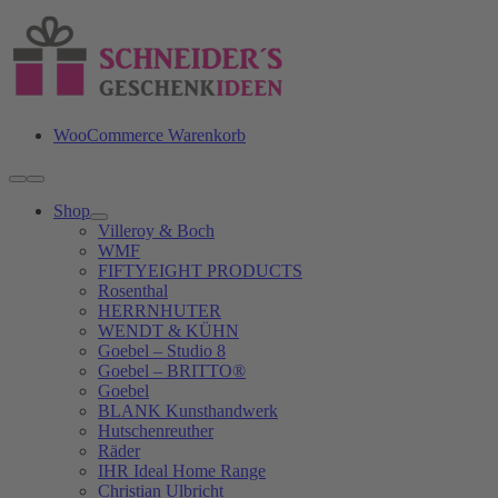
Zum
Inhalt
springen
WooCommerce Warenkorb
Toggle
Navigation
Shop
Villeroy & Boch
WMF
FIFTYEIGHT PRODUCTS
Rosenthal
HERRNHUTER
WENDT & KÜHN
Goebel – Studio 8
Goebel – BRITTO®
Goebel
BLANK Kunsthandwerk
Hutschenreuther
Räder
IHR Ideal Home Range
Christian Ulbricht