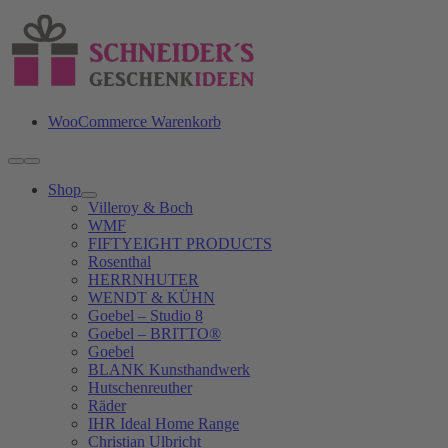
Zum
Inhalt
springen
WooCommerce Warenkorb
Toggle
Navigation
Shop
Villeroy & Boch
WMF
FIFTYEIGHT PRODUCTS
Rosenthal
HERRNHUTER
WENDT & KÜHN
Goebel – Studio 8
Goebel – BRITTO®
Goebel
BLANK Kunsthandwerk
Hutschenreuther
Räder
IHR Ideal Home Range
Christian Ulbricht