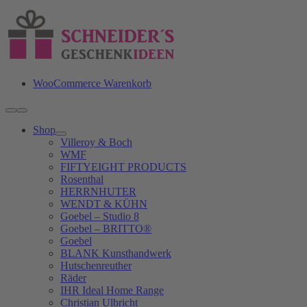
Zum
Inhalt
springen
WooCommerce Warenkorb
Toggle
Navigation
Shop
Villeroy & Boch
WMF
FIFTYEIGHT PRODUCTS
Rosenthal
HERRNHUTER
WENDT & KÜHN
Goebel – Studio 8
Goebel – BRITTO®
Goebel
BLANK Kunsthandwerk
Hutschenreuther
Räder
IHR Ideal Home Range
Christian Ulbricht