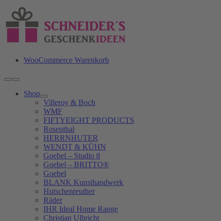
Zum
Inhalt
springen
WooCommerce Warenkorb
Toggle
Navigation
Shop
Villeroy & Boch
WMF
FIFTYEIGHT PRODUCTS
Rosenthal
HERRNHUTER
WENDT & KÜHN
Goebel – Studio 8
Goebel – BRITTO®
Goebel
BLANK Kunsthandwerk
Hutschenreuther
Räder
IHR Ideal Home Range
Christian Ulbricht