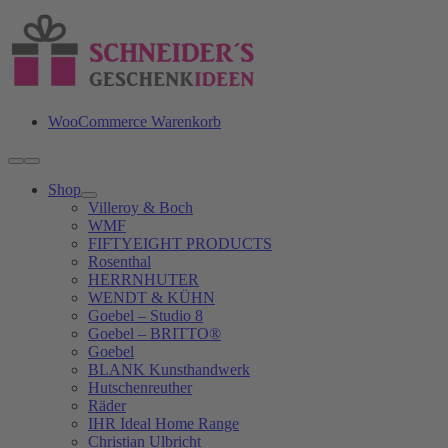
Zum
Inhalt
springen
WooCommerce Warenkorb
Toggle
Navigation
Shop
Villeroy & Boch
WMF
FIFTYEIGHT PRODUCTS
Rosenthal
HERRNHUTER
WENDT & KÜHN
Goebel – Studio 8
Goebel – BRITTO®
Goebel
BLANK Kunsthandwerk
Hutschenreuther
Räder
IHR Ideal Home Range
Christian Ulbricht