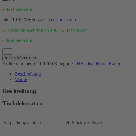
sofort lieferbar
inkl. 19 % MwSt.
zzgl.
Versandkosten
✓ Versandkostenfrei: ab 100,- € Bestellwert
sofort lieferbar
BEE
GRATEFUL
In den Warenkorb
-
Artikelnummer:
C 911200
Kategorie:
IHR Ideal Home Range
Cocktail-
Servietten,
Beschreibung
25
Marke
x
25cm
Beschreibung
Menge
Tischdekoration
Verpackungseinheit
20 Stück pro Paket