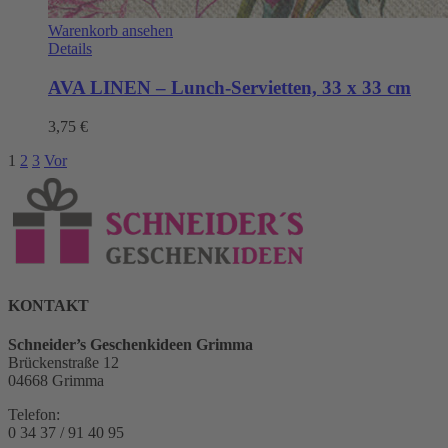
Warenkorb ansehen
Details
AVA LINEN – Lunch-Servietten, 33 x 33 cm
3,75
€
1
2
3
Vor
KONTAKT
Schneider’s Geschenkideen Grimma
Brückenstraße 12
04668 Grimma
Telefon:
0 34 37 / 91 40 95