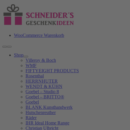
Zum
Inhalt
springen
WooCommerce Warenkorb
Toggle
Navigation
Shop
Villeroy & Boch
WMF
FIFTYEIGHT PRODUCTS
Rosenthal
HERRNHUTER
WENDT & KÜHN
Goebel – Studio 8
Goebel – BRITTO®
Goebel
BLANK Kunsthandwerk
Hutschenreuther
Räder
IHR Ideal Home Range
Christian Ulbricht