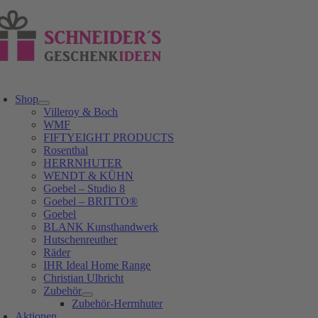
Zum
Inhalt
springen
oggle
avigation
Shop
Villeroy & Boch
WMF
FIFTYEIGHT PRODUCTS
Rosenthal
HERRNHUTER
WENDT & KÜHN
Goebel – Studio 8
Goebel – BRITTO®
Goebel
BLANK Kunsthandwerk
Hutschenreuther
Räder
IHR Ideal Home Range
Christian Ulbricht
Zubehör
Zubehör-Herrnhuter
Aktionen