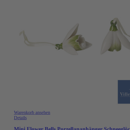
Warenkorb ansehen
Details
Mini Flower Bells Porzellananhänger Schneeglöc