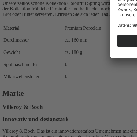
Unsere zeitlos schöne Kollektion Colourful Spring wird Sie das ganz
der Kollektion fröhliche Farbtupfer und hellt jeden noch so trüben Mo
Brot oder Butter servieren. Erfreuen Sie sich jeden Tag aufs Neue an
Material
Premium Porcelain
Durchmesser
ca. 160 mm
Gewicht
ca. 180 g
Spülmaschinenfest
Ja
Mikrowellensicher
Ja
Marke
Villeroy & Boch
Innovativ und designstark
Villeroy & Boch: Das ist ein innovationsstarkes Unternehmen mit ein
Keramikproduzent zu einer internationalen Lifestyle-Marke entwickel