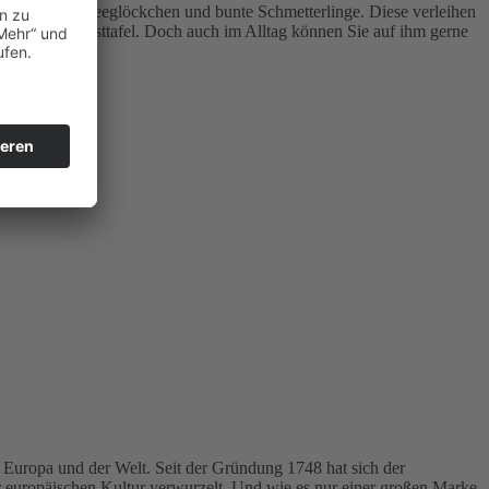
ind zarte Schneeglöckchen und bunte Schmetterlinge. Diese verleihen
nntags- oder Festtafel. Doch auch im Alltag können Sie auf ihm gerne
 Europa und der Welt. Seit der Gründung 1748 hat sich der
r europäischen Kultur verwurzelt. Und wie es nur einer großen Marke