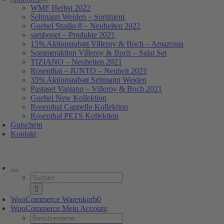
WMF Herbst 2022
Seltmann Weiden – Sortiment
Goebel Studio 8 – Neuheiten 2022
sambonet – Produkte 2021
15% Aktionsrabatt Villeroy & Boch – Amazonia
Sommeraktion Villeroy & Boch – Salat Set
TIZIANO – Neuheiten 2021
Rosenthal – JUNTO – Neuheit 2021
35% Aktionsrabatt Seltmann Weiden
Pastaset Vapiano – Villeroy & Boch 2021
Goebel New Kollektion
Rosenthal Cappello Kollektion
Rosenthal PETS Kollektion
Gutschein
Kontakt
oggle
avigation
Suche
nach:
WooCommerce Warenkorb
0
WooCommerce Mein Account
Username: