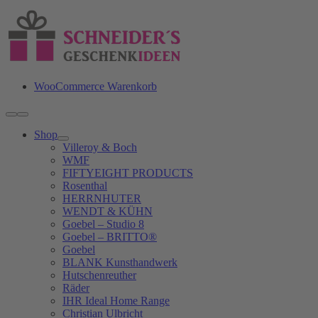
Zum
Inhalt
springen
WooCommerce Warenkorb
Toggle
Navigation
Shop
Villeroy & Boch
WMF
FIFTYEIGHT PRODUCTS
Rosenthal
HERRNHUTER
WENDT & KÜHN
Goebel – Studio 8
Goebel – BRITTO®
Goebel
BLANK Kunsthandwerk
Hutschenreuther
Räder
IHR Ideal Home Range
Christian Ulbricht