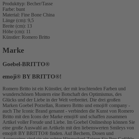
Produkttyp: Becher/Tasse
Farbe: bunt
Material: Fine Bone China
Länge (cm): 9,5
Breite (cm): 13
Höhe (cm): 11
Künstler: Romero Britto
Marke
Goebel-BRITTO®
emoji® BY BRITTO®!
Romero Britto ist ein Künstler, der mit leuchtenden Farben und
wunderschönen Mustern eine Botschaft des Optimismus, des
Glücks und der Liebe in der Welt verbreitet. Die drei großen
Marken Goebel Porzellan, Romero Britto und emoji® company -
auch The Iconic Brand genannt - verbinden die Kunst von Romero
Britto mit den Icons der Marke emoji® und schaffen zusammen
Artikel voller Freude und Liebe. Im Goebel Onlineshop können Sie
eine große Auswahl an Artikeln mit den liebenswerten Smileys von
emoji® BY BRITTO® finden. Auf Bechern, Dosen und
Accessoires sind sie ein echter Hingucker! Zeigen Sie Ihre Gefühle