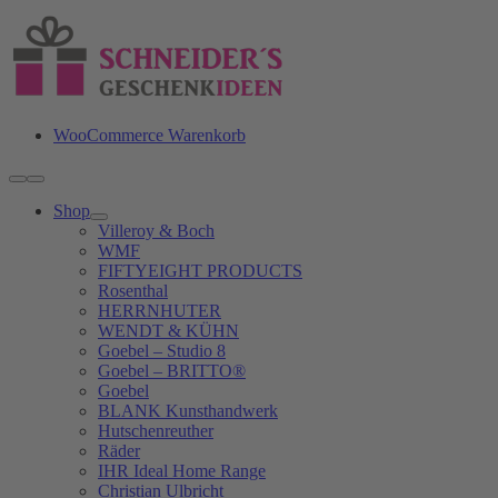
Zum
Inhalt
springen
WooCommerce Warenkorb
Toggle
Navigation
Shop
Villeroy & Boch
WMF
FIFTYEIGHT PRODUCTS
Rosenthal
HERRNHUTER
WENDT & KÜHN
Goebel – Studio 8
Goebel – BRITTO®
Goebel
BLANK Kunsthandwerk
Hutschenreuther
Räder
IHR Ideal Home Range
Christian Ulbricht