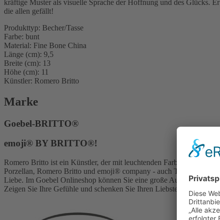
kräftige Muster als visuelle Sprache der Hoffnung und des Glücks. Er
die allen gefällt!
Produkttyp: Becher/Tasse
Farbe: bunt
Material: Fine Bone China
Länge (cm): 9,5
Breite (cm): 13
Höhe (cm): 11
Künstler: Romero Britto
Marke
Goebel-BRITTO®
emoji® BY BRITTO®!
Romero Britto ist ein Künstler, der mit leuchtenden Farben und wund
Porzellan, Romero Britto und emoji® company - auch The Iconic Bra
Liebe. Im Goebel Onlineshop können Sie eine große Auswahl an Art
Zeigen Sie Ihre Gefühle und schenken Sie Ihren Liebsten viel Fr