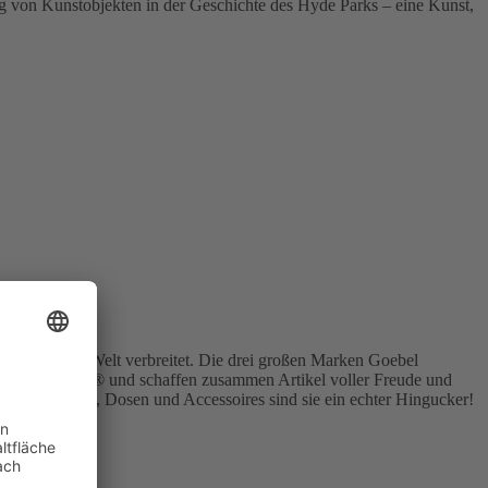
lung von Kunstobjekten in der Geschichte des Hyde Parks – eine Kunst,
Liebe in der Welt verbreitet. Die drei großen Marken Goebel
r Marke emoji® und schaffen zusammen Artikel voller Freude und
Auf Bechern, Dosen und Accessoires sind sie ein echter Hingucker!