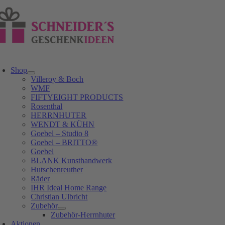
Zum
Inhalt
springen
oggle
avigation
Shop
Villeroy & Boch
WMF
FIFTYEIGHT PRODUCTS
Rosenthal
HERRNHUTER
WENDT & KÜHN
Goebel – Studio 8
Goebel – BRITTO®
Goebel
BLANK Kunsthandwerk
Hutschenreuther
Räder
IHR Ideal Home Range
Christian Ulbricht
Zubehör
Zubehör-Herrnhuter
Aktionen