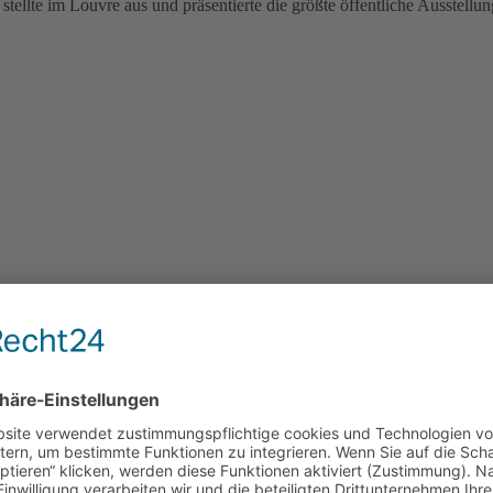
 stellte im Louvre aus und präsentierte die größte öffentliche Ausstel
erschönen Mustern eine Botschaft des Optimismus, des Glücks und der 
nd genannt - verbinden die Kunst von Romero Britto mit den Icons de
ikeln mit den liebenswerten Smileys von emoji® BY BRITTO® finden. 
eude mit den bezaubernden emoji® BY BRITTO®.