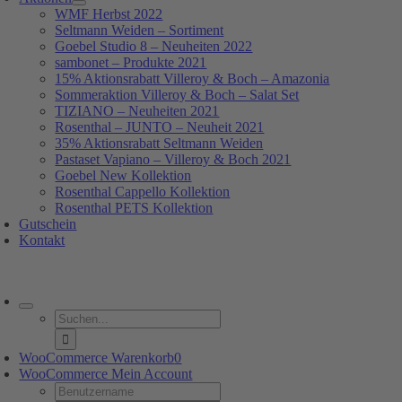
WMF Herbst 2022
Seltmann Weiden – Sortiment
Goebel Studio 8 – Neuheiten 2022
sambonet – Produkte 2021
15% Aktionsrabatt Villeroy & Boch – Amazonia
Sommeraktion Villeroy & Boch – Salat Set
TIZIANO – Neuheiten 2021
Rosenthal – JUNTO – Neuheit 2021
35% Aktionsrabatt Seltmann Weiden
Pastaset Vapiano – Villeroy & Boch 2021
Goebel New Kollektion
Rosenthal Cappello Kollektion
Rosenthal PETS Kollektion
Gutschein
Kontakt
oggle
avigation
Suche
nach:
WooCommerce Warenkorb
0
WooCommerce Mein Account
Username: