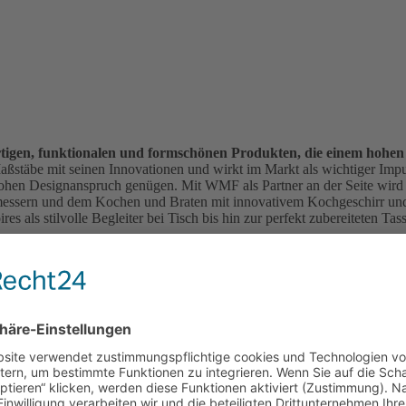
rtigen, funktionalen und formschönen Produkten, die einem hohe
t Maßstäbe mit seinen Innovationen und wirkt im Markt als wichtiger Imp
ohen Designanspruch genügen. Mit WMF als Partner an der Seite wird 
messern und dem Kochen und Braten mit innovativem Kochgeschirr und
es als stilvolle Begleiter bei Tisch bis hin zur perfekt zubereiteten 