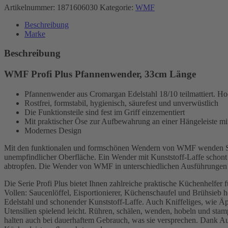
Artikelnummer:
1871606030
Kategorie:
WMF
Beschreibung
Marke
Beschreibung
WMF Profi Plus Pfannenwender, 33cm Länge
Pfannenwender aus Cromargan Edelstahl 18/10 teilmattiert. Ho
Rostfrei, formstabil, hygienisch, säurefest und unverwüstlich
Die Funktionsteile sind fest im Griff einzementiert
Mit praktischer Öse zur Aufbewahrung an einer Hängeleiste m
Modernes Design
Mit den funktionalen und formschönen Wendern von WMF wenden Sie 
unempfindlicher Oberfläche. Ein Wender mit Kunststoff-Laffe schont d
abtropfen. Die Wender von WMF in unterschiedlichen Ausführungen si
Die Serie Profi Plus bietet Ihnen zahlreiche praktische Küchenhelfer
Vollen: Saucenlöffel, Eisportionierer, Küchenschaufel und Brühsieb 
Edelstahl und schonender Kunststoff-Laffe. Auch Kniffeliges, wie Äpf
Utensilien spielend leicht. Rühren, schälen, wenden, hobeln und stam
halten auch bei dauerhaftem Gebrauch, was sie versprechen. Dank Aufhä