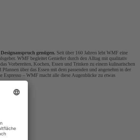
n Designanspruch genügen.
Seit über 160 Jahren lebt WMF eine
ulsgeber. WMF begleitet Genießer durch den Alltag mit qualitativ
das Vorbereiten, Kochen, Essen und Trinken zu einem kulinarischen
 Pfannen über das Essen mit dem passenden und angenehm in der
Tasse Espresso – WMF macht alle diese Augenblicke zu etwas