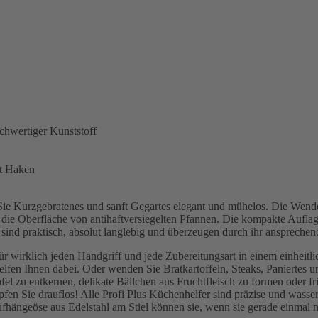
chwertiger Kunststoff
it Haken
Kurzgebratenes und sanft Gegartes elegant und mühelos. Die Wender
ie Oberfläche von antihaftversiegelten Pfannen. Die kompakte Auflagef
nd praktisch, absolut langlebig und überzeugen durch ihr ansprechen
 für wirklich jeden Handgriff und jede Zubereitungsart in einem einhe
helfen Ihnen dabei. Oder wenden Sie Bratkartoffeln, Steaks, Paniertes 
el zu entkernen, delikate Bällchen aus Fruchtfleisch zu formen oder fr
pfen Sie drauflos! Alle Profi Plus Küchenhelfer sind präzise und wasser
ngeöse aus Edelstahl am Stiel können sie, wenn sie gerade einmal nicht