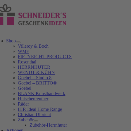
Zum
Inhalt
springen
oggle
avigation
Shop
Villeroy & Boch
WMF
FIFTYEIGHT PRODUCTS
Rosenthal
HERRNHUTER
WENDT & KÜHN
Goebel – Studio 8
Goebel – BRITTO®
Goebel
BLANK Kunsthandwerk
Hutschenreuther
Räder
IHR Ideal Home Range
Christian Ulbricht
Zubehör
Zubehör-Herrnhuter
Aktionen