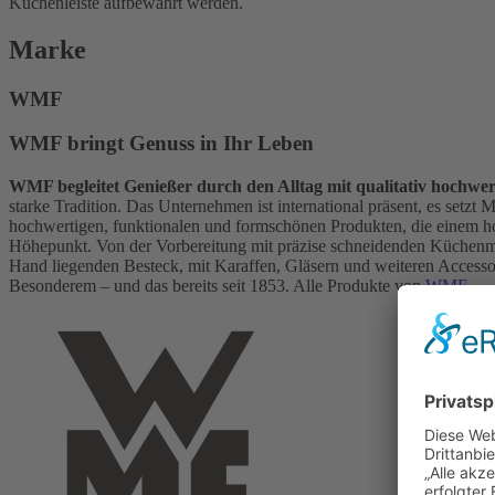
Küchenleiste aufbewahrt werden.
Marke
WMF
WMF bringt Genuss in Ihr Leben
WMF begleitet Genießer durch den Alltag mit qualitativ hochwe
starke Tradition. Das Unternehmen ist international präsent, es setz
hochwertigen, funktionalen und formschönen Produkten, die einem h
Höhepunkt. Von der Vorbereitung mit präzise schneidenden Küchen
Hand liegenden Besteck, mit Karaffen, Gläsern und weiteren Accessoir
Besonderem – und das bereits seit 1853. Alle Produkte von
WMF