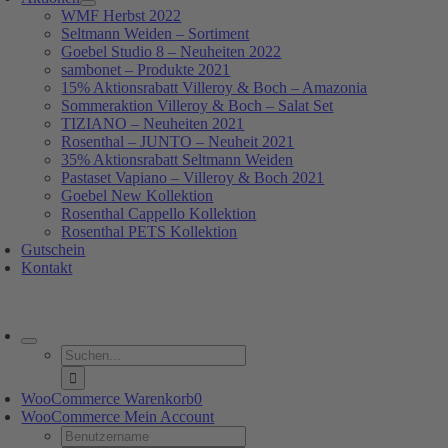
WMF Herbst 2022
Seltmann Weiden – Sortiment
Goebel Studio 8 – Neuheiten 2022
sambonet – Produkte 2021
15% Aktionsrabatt Villeroy & Boch – Amazonia
Sommeraktion Villeroy & Boch – Salat Set
TIZIANO – Neuheiten 2021
Rosenthal – JUNTO – Neuheit 2021
35% Aktionsrabatt Seltmann Weiden
Pastaset Vapiano – Villeroy & Boch 2021
Goebel New Kollektion
Rosenthal Cappello Kollektion
Rosenthal PETS Kollektion
Gutschein
Kontakt
oggle
avigation
Suche
nach:
WooCommerce Warenkorb
0
WooCommerce Mein Account
Username: