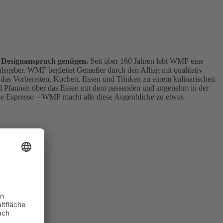
n Designanspruch genügen.
Seit über 160 Jahren lebt WMF eine
ulsgeber. WMF begleitet Genießer durch den Alltag mit qualitativ
das Vorbereiten, Kochen, Essen und Trinken zu einem kulinarischen
 Pfannen über das Essen mit dem passenden und angenehm in der
Tasse Espresso – WMF macht alle diese Augenblicke zu etwas