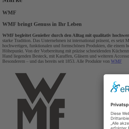
WMF
WMF bringt Genuss in Ihr Leben
WMF begleitet Genießer durch den Alltag mit qualitativ hochwe
starke Tradition. Das Unternehmen ist international präsent, es setz
hochwertigen, funktionalen und formschönen Produkten, die einem h
Höhepunkt. Von der Vorbereitung mit präzise schneidenden Küchen
Hand liegenden Besteck, mit Karaffen, Gläsern und weiteren Accessoir
Besonderem – und das bereits seit 1853. Alle Produkte von
WMF