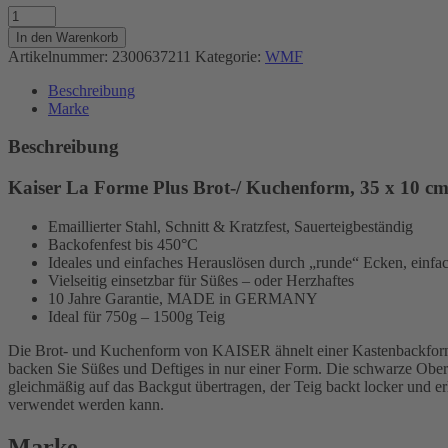
Kaiser
La
In den Warenkorb
Forme
Artikelnummer:
2300637211
Kategorie:
WMF
Plus
Brot-/
Beschreibung
Kuchenform,
Marke
35
x
Beschreibung
10
cm,
Kaiser La Forme Plus Brot-/ Kuchenform, 35 x 10 cm
Stahl
Menge
Emaillierter Stahl, Schnitt & Kratzfest, Sauerteigbeständig
Backofenfest bis 450°C
Ideales und einfaches Herauslösen durch „runde“ Ecken, einfa
Vielseitig einsetzbar für Süßes – oder Herzhaftes
10 Jahre Garantie, MADE in GERMANY
Ideal für 750g – 1500g Teig
Die Brot- und Kuchenform von KAISER ähnelt einer Kastenbackform u
backen Sie Süßes und Deftiges in nur einer Form. Die schwarze Oberf
gleichmäßig auf das Backgut übertragen, der Teig backt locker und e
verwendet werden kann.
Marke