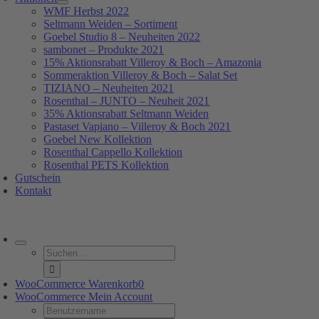
WMF Herbst 2022
Seltmann Weiden – Sortiment
Goebel Studio 8 – Neuheiten 2022
sambonet – Produkte 2021
15% Aktionsrabatt Villeroy & Boch – Amazonia
Sommeraktion Villeroy & Boch – Salat Set
TIZIANO – Neuheiten 2021
Rosenthal – JUNTO – Neuheit 2021
35% Aktionsrabatt Seltmann Weiden
Pastaset Vapiano – Villeroy & Boch 2021
Goebel New Kollektion
Rosenthal Cappello Kollektion
Rosenthal PETS Kollektion
Gutschein
Kontakt
oggle
avigation
Suche
nach:
WooCommerce Warenkorb
0
WooCommerce Mein Account
Username: