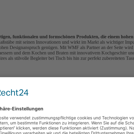
rtigen, funktionalen und formschönen Produkten, die einem hohe
t Maßstäbe mit seinen Innovationen und wirkt im Markt als wichtiger Imp
ohen Designanspruch genügen. Mit WMF als Partner an der Seite wird 
messern und dem Kochen und Braten mit innovativem Kochgeschirr und
es als stilvolle Begleiter bei Tisch bis hin zur perfekt zubereiteten 