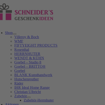
Zum
Inhalt
springen
oggle
avigation
Shop
Villeroy & Boch
WMF
FIFTYEIGHT PRODUCTS
Rosenthal
HERRNHUTER
WENDT & KÜHN
Goebel – Studio 8
Goebel – BRITTO®
Goebel
BLANK Kunsthandwerk
Hutschenreuther
Räder
IHR Ideal Home Range
Christian Ulbricht
Zubehör
Zubehör-Herrnhuter
Aktionen