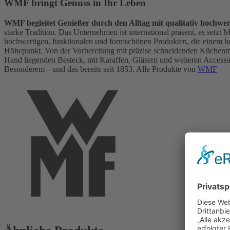
WMF bringt Genuss in Ihr Leben
WMF begleitet Genießer durch den Alltag mit qualitativ hochwe
starke Tradition. Das Unternehmen ist international präsent, es setz
hochwertigen, funktionalen und formschönen Produkten, die einem h
Höhepunkt. Von der Vorbereitung mit präzise schneidenden Küchen
Hand liegenden Besteck, mit Karaffen, Gläsern und weiteren Accessoir
Besonderem – und das bereits seit 1853. Alle Produkte von
WMF