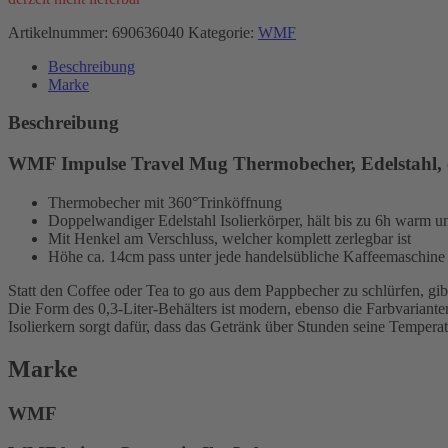
Artikelnummer:
690636040
Kategorie:
WMF
Beschreibung
Marke
Beschreibung
WMF Impulse Travel Mug Thermobecher, Edelstahl, c
Thermobecher mit 360°Trinköffnung
Doppelwandiger Edelstahl Isolierkörper, hält bis zu 6h warm u
Mit Henkel am Verschluss, welcher komplett zerlegbar ist
Höhe ca. 14cm pass unter jede handelsübliche Kaffeemaschine
Statt den Coffee oder Tea to go aus dem Pappbecher zu schlürfen, gib
Die Form des 0,3-Liter-Behälters ist modern, ebenso die Farbvarian
Isolierkern sorgt dafür, dass das Getränk über Stunden seine Temperatu
Marke
WMF