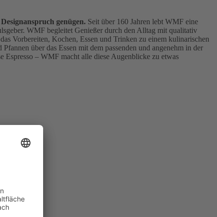
n Designanspruch genügen.
Seit über 160 Jahren lebt WMF eine
ulsgeber. WMF begleitet Genießer durch den Alltag mit qualitativ
das Vorbereiten, Kochen, Essen und Trinken zu einem kulinarischen
 Pfannen über das Essen mit dem passenden und angenehm in der
Tasse Espresso – WMF macht alle diese Augenblicke zu etwas