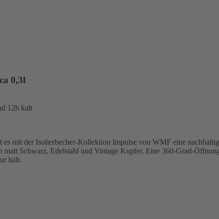
a 0,3l
nd 12h kalt
t es mit der Isolierbecher-Kollektion Impulse von WMF eine nachhaltige
ten matt Schwarz, Edelstahl und Vintage Kupfer. Eine 360-Grad-Öffnun
r hält.