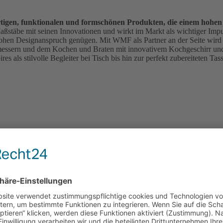
rtigen, funktionalen und formschönen Produkten, die einem hohe
t Maßstäbe mit seinen Innovationen und wirkt im Markt als wichtiger Imp
ohen Designanspruch genügen. Mit WMF als Partner an der Seite wird 
messern und dem Kochen und Braten mit innovativem Kochgeschirr und
es als stilvolle Begleiter bei Tisch bis hin zur perfekt zubereiteten 