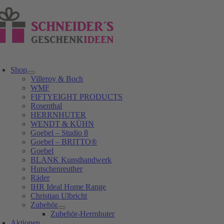
Zum
Inhalt
springen
oggle
avigation
Shop
Villeroy & Boch
WMF
FIFTYEIGHT PRODUCTS
Rosenthal
HERRNHUTER
WENDT & KÜHN
Goebel – Studio 8
Goebel – BRITTO®
Goebel
BLANK Kunsthandwerk
Hutschenreuther
Räder
IHR Ideal Home Range
Christian Ulbricht
Zubehör
Zubehör-Herrnhuter
Aktionen