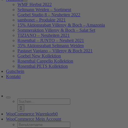
WMF Herbst 2022
Seltmann Weiden – Sortiment
Goebel Studio 8 – Neuheiten 2022
sambonet – Produkte 2021
15% Aktionsrabatt Villeroy & Boch – Amazonia
Sommeraktion Villeroy & Boch – Salat Set
TIZIANO – Neuheiten 2021
Rosenthal – JUNTO – Neuheit 2021
35% Aktionsrabatt Seltmann Weiden
Pastaset Vapiano – Villeroy & Boch 2021
Goebel New Kollektion
Rosenthal Cappello Kollektion
Rosenthal PETS Kollektion
Gutschein
Kontakt
oggle
avigation
Suche
nach:
WooCommerce Warenkorb
0
WooCommerce Mein Account
Username: