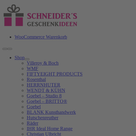
Zum
Inhalt
springen
WooCommerce Warenkorb
Toggle
Navigation
Shop
Villeroy & Boch
WMF
FIFTYEIGHT PRODUCTS
Rosenthal
HERRNHUTER
WENDT & KÜHN
Goebel – Studio 8
Goebel – BRITTO®
Goebel
BLANK Kunsthandwerk
Hutschenreuther
Räder
IHR Ideal Home Range
Christian Ulbricht