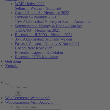
WMF Herbst 2022
Seltmann Weiden – Sortiment
Goebel Studio 8 – Neuheiten 2022
sambonet – Produkte 2021
15% Aktionsrabatt Villeroy & Boch – Amazonia
Sommeraktion Villeroy & Boch – Salat Set
TIZIANO – Neuheiten 2021
Rosenthal – JUNTO – Neuheit 2021
35% Aktionsrabatt Seltmann Weiden
Pastaset Vapiano – Villeroy & Boch 2021
Goebel New Kollektion
Rosenthal Cappello Kollektion
Rosenthal PETS Kollektion
Gutschein
Kontakt
oggle
avigation
Suche
nach:
WooCommerce Warenkorb
0
WooCommerce Mein Account
Username: