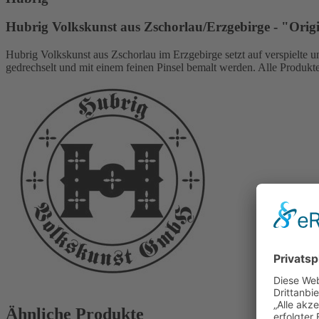
Hubrig Volkskunst aus Zschorlau/Erzgebirge - "Orig
Hubrig Volkskunst aus Zschorlau im Erzgebirge setzt auf verspielte 
gedrechselt und mit einem feinen Pinsel bemalt werden. Alle Produk
Ähnliche Produkte