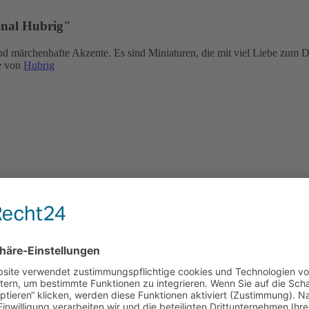
inal Hubrig"
und märchenhafte Akzente. Es sind Miniaturen, die mit viel Liebe zum 
te von
Hubrig