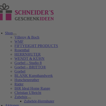
Zum
Inhalt
springen
oggle
avigation
Shop
Villeroy & Boch
WMF
FIFTYEIGHT PRODUCTS
Rosenthal
HERRNHUTER
WENDT & KÜHN
Goebel – Studio 8
Goebel – BRITTO®
Goebel
BLANK Kunsthandwerk
Hutschenreuther
Räder
IHR Ideal Home Range
Christian Ulbricht
Zubehör
Zubehör-Herrnhuter
Aktionen