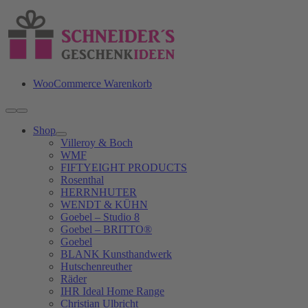
Zum
Inhalt
springen
WooCommerce Warenkorb
Toggle
Navigation
Shop
Villeroy & Boch
WMF
FIFTYEIGHT PRODUCTS
Rosenthal
HERRNHUTER
WENDT & KÜHN
Goebel – Studio 8
Goebel – BRITTO®
Goebel
BLANK Kunsthandwerk
Hutschenreuther
Räder
IHR Ideal Home Range
Christian Ulbricht