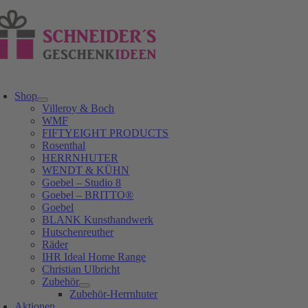
Zum
Inhalt
springen
oggle
avigation
Shop
Villeroy & Boch
WMF
FIFTYEIGHT PRODUCTS
Rosenthal
HERRNHUTER
WENDT & KÜHN
Goebel – Studio 8
Goebel – BRITTO®
Goebel
BLANK Kunsthandwerk
Hutschenreuther
Räder
IHR Ideal Home Range
Christian Ulbricht
Zubehör
Zubehör-Herrnhuter
Aktionen