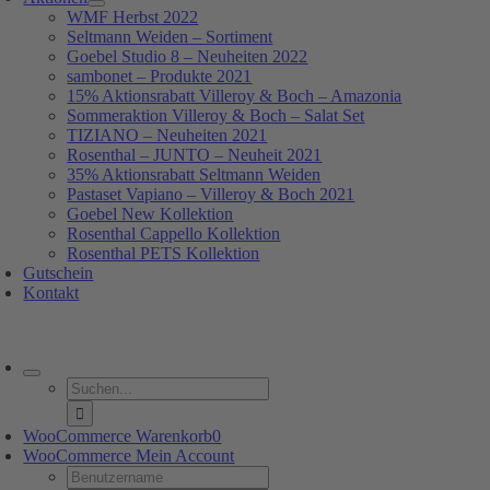
WMF Herbst 2022
Seltmann Weiden – Sortiment
Goebel Studio 8 – Neuheiten 2022
sambonet – Produkte 2021
15% Aktionsrabatt Villeroy & Boch – Amazonia
Sommeraktion Villeroy & Boch – Salat Set
TIZIANO – Neuheiten 2021
Rosenthal – JUNTO – Neuheit 2021
35% Aktionsrabatt Seltmann Weiden
Pastaset Vapiano – Villeroy & Boch 2021
Goebel New Kollektion
Rosenthal Cappello Kollektion
Rosenthal PETS Kollektion
Gutschein
Kontakt
oggle
avigation
Suche
nach:
WooCommerce Warenkorb
0
WooCommerce Mein Account
Username: