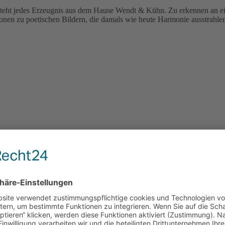
steht jedes Erzeugnis aus dem Hause Wendt & Kühn. Zu erkennen an ei
ionen zu poetischen Bildern, die damals wie heute Harmonie ausstrahle