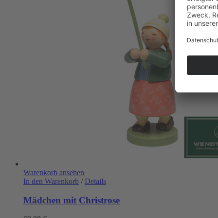
Warenkorb ansehen
In den Warenkorb
/
Details
Mädchen mit Christrose