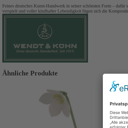
Feines deutsches Kunst-Handwerk in seiner schönsten Form – dafür 
verspielt und voller kindhafter Lebendigkeit fügen sich die Komposit
Ähnliche Produkte