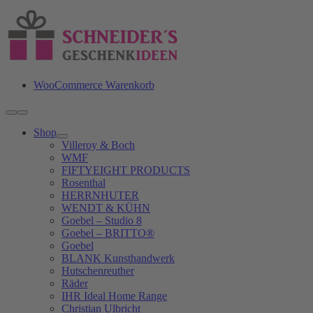
Zum
Inhalt
springen
WooCommerce Warenkorb
Toggle
Navigation
Shop
Villeroy & Boch
WMF
FIFTYEIGHT PRODUCTS
Rosenthal
HERRNHUTER
WENDT & KÜHN
Goebel – Studio 8
Goebel – BRITTO®
Goebel
BLANK Kunsthandwerk
Hutschenreuther
Räder
IHR Ideal Home Range
Christian Ulbricht