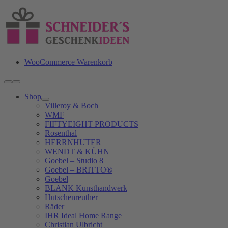
Zum
Inhalt
springen
WooCommerce Warenkorb
Toggle
Navigation
Shop
Villeroy & Boch
WMF
FIFTYEIGHT PRODUCTS
Rosenthal
HERRNHUTER
WENDT & KÜHN
Goebel – Studio 8
Goebel – BRITTO®
Goebel
BLANK Kunsthandwerk
Hutschenreuther
Räder
IHR Ideal Home Range
Christian Ulbricht