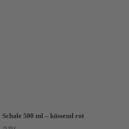
Schale 500 ml – küssend rot
29,99
€