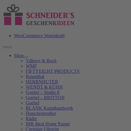
Zum
Inhalt
springen
WooCommerce Warenkorb
Toggle
Navigation
Shop
Villeroy & Boch
WMF
FIFTYEIGHT PRODUCTS
Rosenthal
HERRNHUTER
WENDT & KÜHN
Goebel – Studio 8
Goebel – BRITTO®
Goebel
BLANK Kunsthandwerk
Hutschenreuther
Räder
IHR Ideal Home Range
Christian Ulbricht