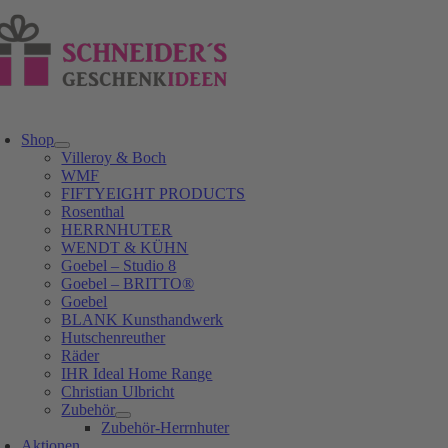
Zum
Inhalt
springen
oggle
avigation
Shop
Villeroy & Boch
WMF
FIFTYEIGHT PRODUCTS
Rosenthal
HERRNHUTER
WENDT & KÜHN
Goebel – Studio 8
Goebel – BRITTO®
Goebel
BLANK Kunsthandwerk
Hutschenreuther
Räder
IHR Ideal Home Range
Christian Ulbricht
Zubehör
Zubehör-Herrnhuter
Aktionen