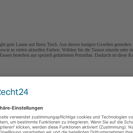
t gute Laune auf Ihren Tisch. Aus diesen lustigen Gesellen genießen 
owie in vielen aktuellen Farben. Wählen Sie die Tassen einzeln oder i
assen bestehen aus speziell gehärtetem Porzellan. Dadurch ist diese Ko