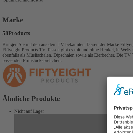
Marke
58Products
Bringen Sie mit den aus dem TV bekannten Tassen der Marke Fiftyeigh
Fiftyeight Products TV Tassen gibt es mit und ohne Henkel, in Weiß s
ebenfalls als Müslischalen, Dipschalen sowie als Eierbecher. Die TV T
passenden Frühstücksbrettchen.
Ähnliche Produkte
Nicht auf Lager