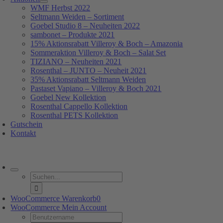
WMF Herbst 2022
Seltmann Weiden – Sortiment
Goebel Studio 8 – Neuheiten 2022
sambonet – Produkte 2021
15% Aktionsrabatt Villeroy & Boch – Amazonia
Sommeraktion Villeroy & Boch – Salat Set
TIZIANO – Neuheiten 2021
Rosenthal – JUNTO – Neuheit 2021
35% Aktionsrabatt Seltmann Weiden
Pastaset Vapiano – Villeroy & Boch 2021
Goebel New Kollektion
Rosenthal Cappello Kollektion
Rosenthal PETS Kollektion
Gutschein
Kontakt
oggle
avigation
Suche
nach:
WooCommerce Warenkorb
0
WooCommerce Mein Account
Username: