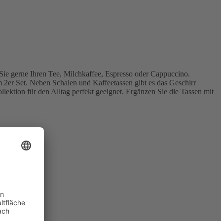
Sie gerne Ihren Tee, Milchkaffee, Espresso oder Cappuccino.
m 2er Set. Neben Schalen und Kaffeetassen gibt es das Geschirr
llektion für den Alltag perfekt geeignet. Ergänzen Sie die Tassen mit