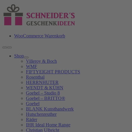
Zum
Inhalt
springen
WooCommerce Warenkorb
Toggle
Navigation
Shop
Villeroy & Boch
WMF
FIFTYEIGHT PRODUCTS
Rosenthal
HERRNHUTER
WENDT & KÜHN
Goebel – Studio 8
Goebel – BRITTO®
Goebel
BLANK Kunsthandwerk
Hutschenreuther
Räder
IHR Ideal Home Range
Christian Ulbricht