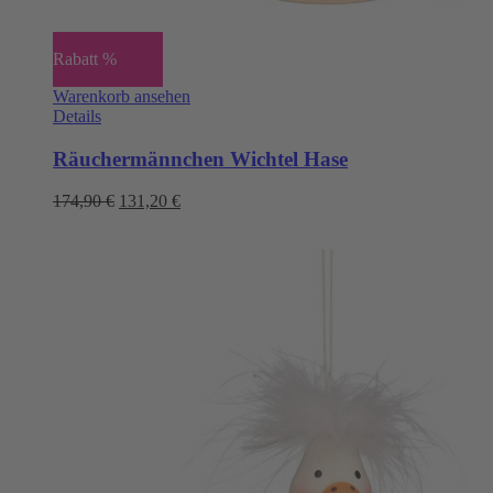
Rabatt %
Warenkorb ansehen
Details
Räuchermännchen Wichtel Hase
Ursprünglicher
Aktueller
174,90
€
131,20
€
Preis
Preis
war:
ist:
174,90 €
131,20 €.