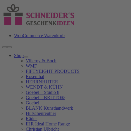
Zum
Inhalt
springen
WooCommerce Warenkorb
Toggle
Navigation
Shop
Villeroy & Boch
WMF
FIFTYEIGHT PRODUCTS
Rosenthal
HERRNHUTER
WENDT & KÜHN
Goebel – Studio 8
Goebel – BRITTO®
Goebel
BLANK Kunsthandwerk
Hutschenreuther
Räder
IHR Ideal Home Range
Christian Ulbricht