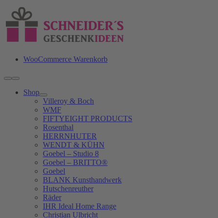
Zum
Inhalt
springen
WooCommerce Warenkorb
Toggle
Navigation
Shop
Villeroy & Boch
WMF
FIFTYEIGHT PRODUCTS
Rosenthal
HERRNHUTER
WENDT & KÜHN
Goebel – Studio 8
Goebel – BRITTO®
Goebel
BLANK Kunsthandwerk
Hutschenreuther
Räder
IHR Ideal Home Range
Christian Ulbricht