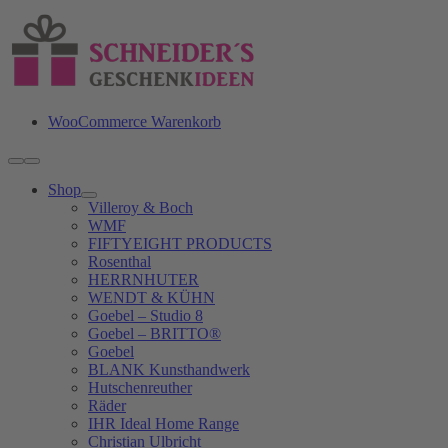
Zum
Inhalt
springen
WooCommerce Warenkorb
Toggle
Navigation
Shop
Villeroy & Boch
WMF
FIFTYEIGHT PRODUCTS
Rosenthal
HERRNHUTER
WENDT & KÜHN
Goebel – Studio 8
Goebel – BRITTO®
Goebel
BLANK Kunsthandwerk
Hutschenreuther
Räder
IHR Ideal Home Range
Christian Ulbricht