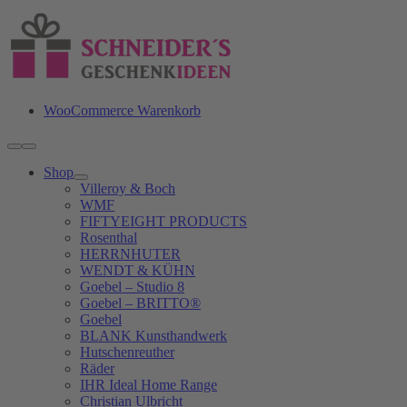
Zum
Inhalt
springen
WooCommerce Warenkorb
Toggle
Navigation
Shop
Villeroy & Boch
WMF
FIFTYEIGHT PRODUCTS
Rosenthal
HERRNHUTER
WENDT & KÜHN
Goebel – Studio 8
Goebel – BRITTO®
Goebel
BLANK Kunsthandwerk
Hutschenreuther
Räder
IHR Ideal Home Range
Christian Ulbricht