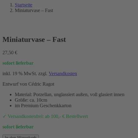
Startseite
Miniaturvase – Fast
Miniaturvase – Fast
27,50
€
sofort lieferbar
inkl. 19 % MwSt.
zzgl.
Versandkosten
Entwurf von Cédric Ragot
Material: Porzellan, unglassiert außen, voll glasiert innen
Größe: ca. 10cm
im Premium Geschenkkarton
✓ Versandkostenfrei: ab 100,- € Bestellwert
sofort lieferbar
Miniaturvase
In den Warenkorb