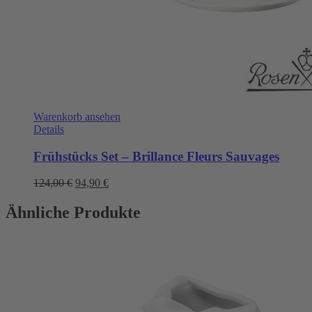
Warenkorb ansehen
Details
Frühstücks Set – Brillance Fleurs Sauvages
Ursprünglicher
Aktueller
124,00
€
94,90
€
Preis
Preis
war:
ist:
Ähnliche Produkte
124,00 €
94,90 €.