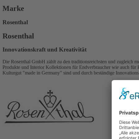
Marke
Rosenthal
Rosenthal
Innovationskraft und Kreativität
Die Rosenthal GmbH zählt zu den traditionsreichsten und zugleich m
Produkte und Interior Kollektionen für Endverbraucher wie auch für 
Kulturgut "made in Germany" sind und durch beständige Innovationsk