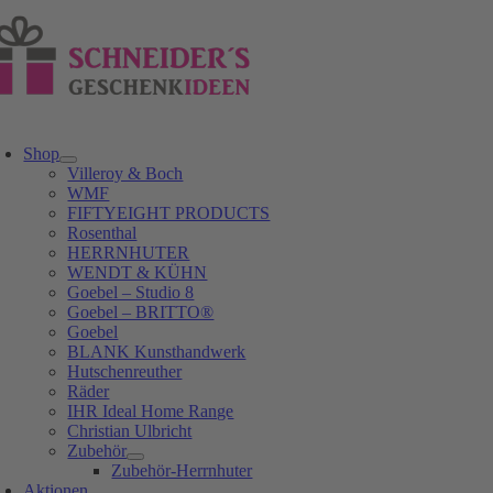
Zum
Inhalt
springen
oggle
avigation
Shop
Villeroy & Boch
WMF
FIFTYEIGHT PRODUCTS
Rosenthal
HERRNHUTER
WENDT & KÜHN
Goebel – Studio 8
Goebel – BRITTO®
Goebel
BLANK Kunsthandwerk
Hutschenreuther
Räder
IHR Ideal Home Range
Christian Ulbricht
Zubehör
Zubehör-Herrnhuter
Aktionen