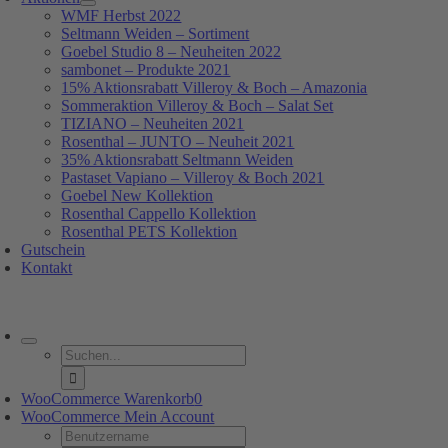
WMF Herbst 2022
Seltmann Weiden – Sortiment
Goebel Studio 8 – Neuheiten 2022
sambonet – Produkte 2021
15% Aktionsrabatt Villeroy & Boch – Amazonia
Sommeraktion Villeroy & Boch – Salat Set
TIZIANO – Neuheiten 2021
Rosenthal – JUNTO – Neuheit 2021
35% Aktionsrabatt Seltmann Weiden
Pastaset Vapiano – Villeroy & Boch 2021
Goebel New Kollektion
Rosenthal Cappello Kollektion
Rosenthal PETS Kollektion
Gutschein
Kontakt
oggle
avigation
Suche
nach:
WooCommerce Warenkorb
0
WooCommerce Mein Account
Username: