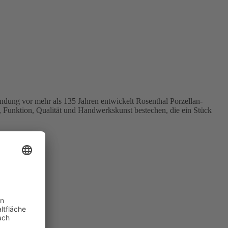
dung vor mehr als 135 Jahren entwickelt Rosenthal Porzellan-
, Funktion, Qualität und Handwerkskunst bestechen, die ein Stück