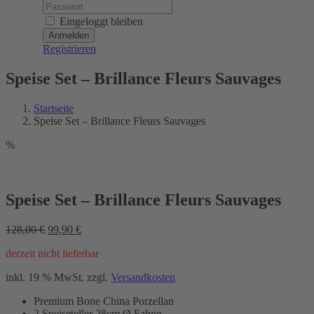
Password:
Eingeloggt bleiben
Registrieren
Speise Set – Brillance Fleurs Sauvages
Startseite
Speise Set – Brillance Fleurs Sauvages
%
Speise Set – Brillance Fleurs Sauvages
Ursprünglicher
Aktueller
128,00
€
99,90
€
Preis
Preis
derzeit nicht lieferbar
war:
ist:
128,00 €
99,90 €.
inkl. 19 % MwSt.
zzgl.
Versandkosten
Premium Bone China Porzellan
2 Speiseteller 28cm Ø Fahne