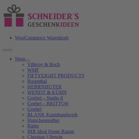
Zum
Inhalt
springen
WooCommerce Warenkorb
Toggle
Navigation
Shop
Villeroy & Boch
WMF
FIFTYEIGHT PRODUCTS
Rosenthal
HERRNHUTER
WENDT & KÜHN
Goebel – Studio 8
Goebel – BRITTO®
Goebel
BLANK Kunsthandwerk
Hutschenreuther
Räder
IHR Ideal Home Range
Christian Ulbricht