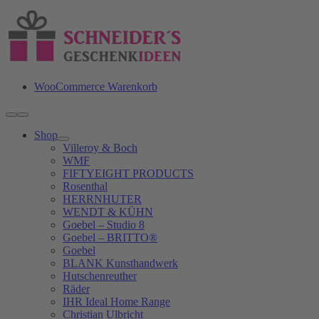
Zum
Inhalt
springen
WooCommerce Warenkorb
Toggle
Navigation
Shop
Villeroy & Boch
WMF
FIFTYEIGHT PRODUCTS
Rosenthal
HERRNHUTER
WENDT & KÜHN
Goebel – Studio 8
Goebel – BRITTO®
Goebel
BLANK Kunsthandwerk
Hutschenreuther
Räder
IHR Ideal Home Range
Christian Ulbricht