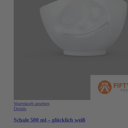
Warenkorb ansehen
Details
Schale 500 ml – glücklich weiß