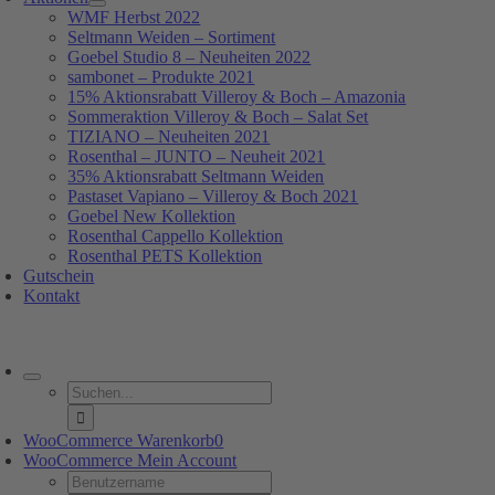
WMF Herbst 2022
Seltmann Weiden – Sortiment
Goebel Studio 8 – Neuheiten 2022
sambonet – Produkte 2021
15% Aktionsrabatt Villeroy & Boch – Amazonia
Sommeraktion Villeroy & Boch – Salat Set
TIZIANO – Neuheiten 2021
Rosenthal – JUNTO – Neuheit 2021
35% Aktionsrabatt Seltmann Weiden
Pastaset Vapiano – Villeroy & Boch 2021
Goebel New Kollektion
Rosenthal Cappello Kollektion
Rosenthal PETS Kollektion
Gutschein
Kontakt
oggle
avigation
Suche
nach:
WooCommerce Warenkorb
0
WooCommerce Mein Account
Username: