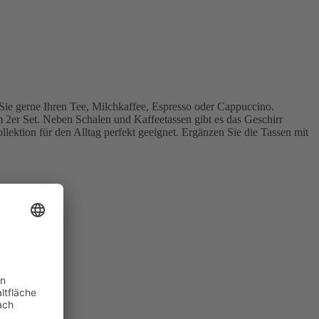
Sie gerne Ihren Tee, Milchkaffee, Espresso oder Cappuccino.
m 2er Set. Neben Schalen und Kaffeetassen gibt es das Geschirr
llektion für den Alltag perfekt geeignet. Ergänzen Sie die Tassen mit