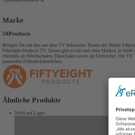
Marke
58Products
Bringen Sie mit den aus dem TV bekannten Tassen der Marke Fiftyeigh
Fiftyeight Products TV Tassen gibt es mit und ohne Henkel, in Weiß s
ebenfalls als Müslischalen, Dipschalen sowie als Eierbecher. Die TV T
passenden Frühstücksbrettchen.
Ähnliche Produkte
Nicht auf Lager