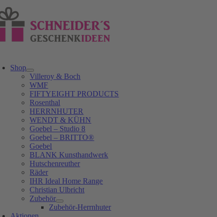
Zum
Inhalt
springen
oggle
avigation
Shop
Villeroy & Boch
WMF
FIFTYEIGHT PRODUCTS
Rosenthal
HERRNHUTER
WENDT & KÜHN
Goebel – Studio 8
Goebel – BRITTO®
Goebel
BLANK Kunsthandwerk
Hutschenreuther
Räder
IHR Ideal Home Range
Christian Ulbricht
Zubehör
Zubehör-Herrnhuter
Aktionen