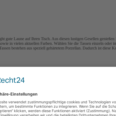
t gute Laune auf Ihren Tisch. Aus diesen lustigen Gesellen genießen 
owie in vielen aktuellen Farben. Wählen Sie die Tassen einzeln oder i
assen bestehen aus speziell gehärtetem Porzellan. Dadurch ist diese Ko