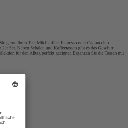
Sie gerne Ihren Tee, Milchkaffee, Espresso oder Cappuccino.
m 2er Set. Neben Schalen und Kaffeetassen gibt es das Geschirr
llektion für den Alltag perfekt geeignet. Ergänzen Sie die Tassen mit