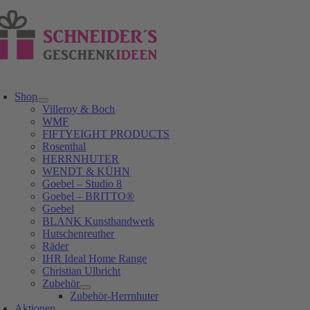
Zum
Inhalt
springen
oggle
avigation
Shop
Villeroy & Boch
WMF
FIFTYEIGHT PRODUCTS
Rosenthal
HERRNHUTER
WENDT & KÜHN
Goebel – Studio 8
Goebel – BRITTO®
Goebel
BLANK Kunsthandwerk
Hutschenreuther
Räder
IHR Ideal Home Range
Christian Ulbricht
Zubehör
Zubehör-Herrnhuter
Aktionen