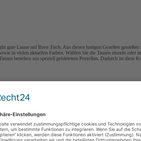
t gute Laune auf Ihren Tisch. Aus diesen lustigen Gesellen genießen 
owie in vielen aktuellen Farben. Wählen Sie die Tassen einzeln oder i
assen bestehen aus speziell gehärtetem Porzellan. Dadurch ist diese Ko