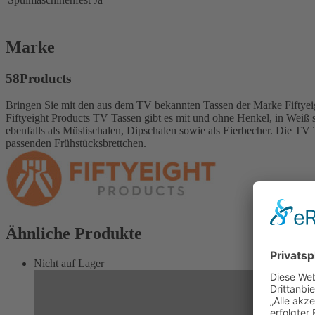
Marke
58Products
Bringen Sie mit den aus dem TV bekannten Tassen der Marke Fiftyeigh
Fiftyeight Products TV Tassen gibt es mit und ohne Henkel, in Weiß s
ebenfalls als Müslischalen, Dipschalen sowie als Eierbecher. Die TV T
passenden Frühstücksbrettchen.
Ähnliche Produkte
Nicht auf Lager