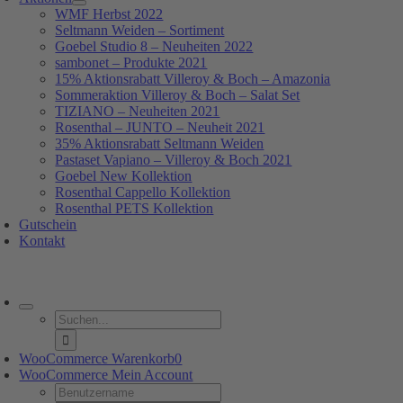
WMF Herbst 2022
Seltmann Weiden – Sortiment
Goebel Studio 8 – Neuheiten 2022
sambonet – Produkte 2021
15% Aktionsrabatt Villeroy & Boch – Amazonia
Sommeraktion Villeroy & Boch – Salat Set
TIZIANO – Neuheiten 2021
Rosenthal – JUNTO – Neuheit 2021
35% Aktionsrabatt Seltmann Weiden
Pastaset Vapiano – Villeroy & Boch 2021
Goebel New Kollektion
Rosenthal Cappello Kollektion
Rosenthal PETS Kollektion
Gutschein
Kontakt
oggle
avigation
Suche
nach:
WooCommerce Warenkorb
0
WooCommerce Mein Account
Username: