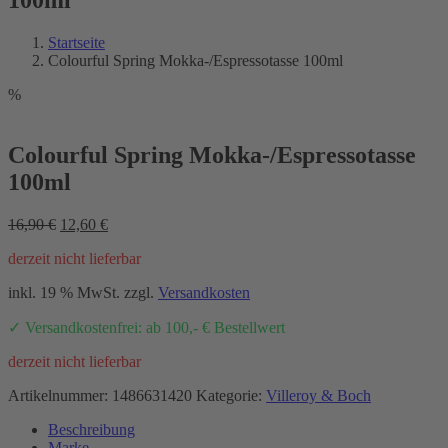
Startseite
Colourful Spring Mokka-/Espressotasse 100ml
%
Colourful Spring Mokka-/Espressotasse
100ml
Ursprünglicher
Aktueller
16,90
€
12,60
€
Preis
Preis
derzeit nicht lieferbar
war:
ist:
16,90 €
12,60 €.
inkl. 19 % MwSt.
zzgl.
Versandkosten
✓ Versandkostenfrei: ab 100,- € Bestellwert
derzeit nicht lieferbar
Artikelnummer:
1486631420
Kategorie:
Villeroy & Boch
Beschreibung
Marke