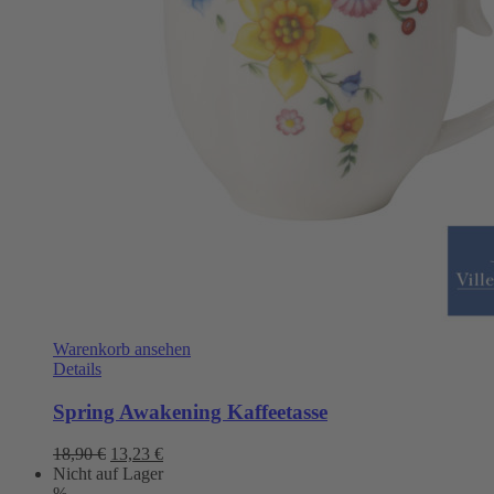
Warenkorb ansehen
Details
Spring Awakening Kaffeetasse
Ursprünglicher
Aktueller
18,90
€
13,23
€
Preis
Preis
Nicht auf Lager
war:
ist:
%