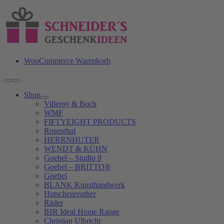
Zum
Inhalt
springen
WooCommerce Warenkorb
Toggle
Navigation
Shop
Villeroy & Boch
WMF
FIFTYEIGHT PRODUCTS
Rosenthal
HERRNHUTER
WENDT & KÜHN
Goebel – Studio 8
Goebel – BRITTO®
Goebel
BLANK Kunsthandwerk
Hutschenreuther
Räder
IHR Ideal Home Range
Christian Ulbricht