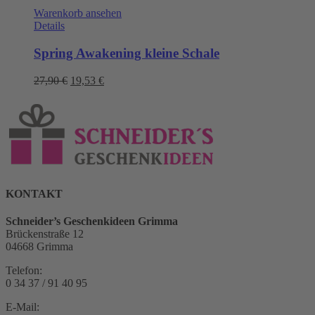
Warenkorb ansehen
Details
Spring Awakening kleine Schale
Ursprünglicher
Aktueller
27,90
€
19,53
€
Preis
Preis
war:
ist:
27,90 €
19,53 €.
KONTAKT
Schneider’s Geschenkideen Grimma
Brückenstraße 12
04668 Grimma
Telefon:
0 34 37 / 91 40 95
E-Mail: