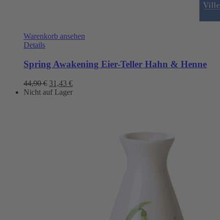
Warenkorb ansehen
Details
Spring Awakening Eier-Teller Hahn & Henne
Ursprünglicher
Aktueller
44,90
€
31,43
€
Preis
Preis
Nicht auf Lager
war:
ist:
44,90 €
31,43 €.