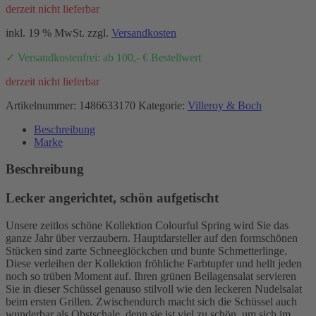
derzeit nicht lieferbar
war:
ist:
56,90 €
42,50 €.
inkl. 19 % MwSt.
zzgl.
Versandkosten
✓ Versandkostenfrei: ab 100,- € Bestellwert
derzeit nicht lieferbar
Artikelnummer:
1486633170
Kategorie:
Villeroy & Boch
Beschreibung
Marke
Beschreibung
Lecker angerichtet, schön aufgetischt
Unsere zeitlos schöne Kollektion Colourful Spring wird Sie das
ganze Jahr über verzaubern. Hauptdarsteller auf den formschönen
Stücken sind zarte Schneeglöckchen und bunte Schmetterlinge.
Diese verleihen der Kollektion fröhliche Farbtupfer und hellt jeden
noch so trüben Moment auf. Ihren grünen Beilagensalat servieren
Sie in dieser Schüssel genauso stilvoll wie den leckeren Nudelsalat
beim ersten Grillen. Zwischendurch macht sich die Schüssel auch
wunderbar als Obstschale, denn sie ist viel zu schön, um sich im