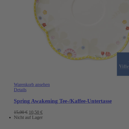
Warenkorb ansehen
Details
Spring Awakening Tee-/Kaffee-Untertasse
Ursprünglicher
Aktueller
15,00
€
10,50
€
Preis
Preis
Nicht auf Lager
war:
ist:
15,00 €
10,50 €.