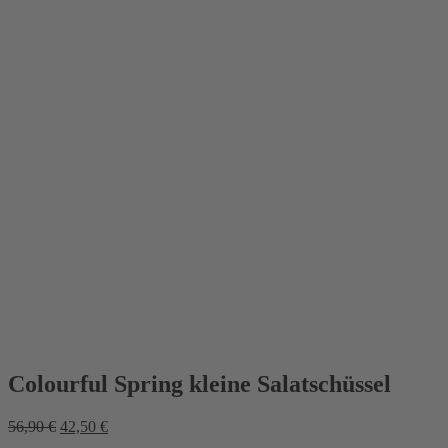
Colourful Spring kleine Salatschüssel
Ursprünglicher
Aktueller
56,90
€
42,50
€
Preis
Preis