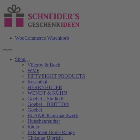
Zum
Inhalt
springen
WooCommerce Warenkorb
Toggle
Navigation
Shop
Villeroy & Boch
WMF
FIFTYEIGHT PRODUCTS
Rosenthal
HERRNHUTER
WENDT & KÜHN
Goebel – Studio 8
Goebel – BRITTO®
Goebel
BLANK Kunsthandwerk
Hutschenreuther
Räder
IHR Ideal Home Range
Christian Ulbricht