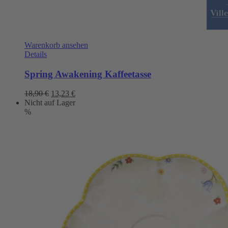
Warenkorb ansehen
Details
Spring Awakening Kaffeetasse
Ursprünglicher
Aktueller
18,90
€
13,23
€
Preis
Preis
Nicht auf Lager
war:
ist:
%
18,90 €
13,23 €.